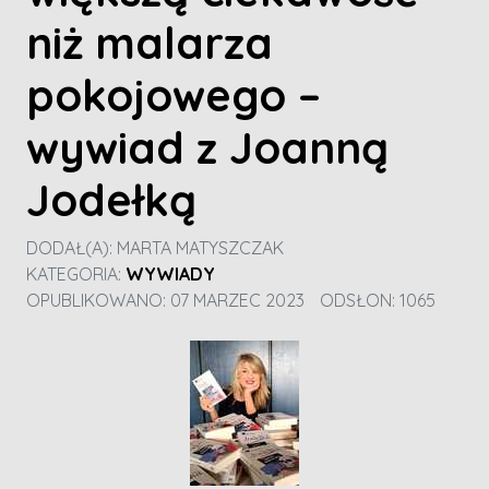
niż malarza
pokojowego –
wywiad z Joanną
Jodełką
DODAŁ(A):
MARTA MATYSZCZAK
KATEGORIA:
WYWIADY
OPUBLIKOWANO: 07 MARZEC 2023
ODSŁON: 1065