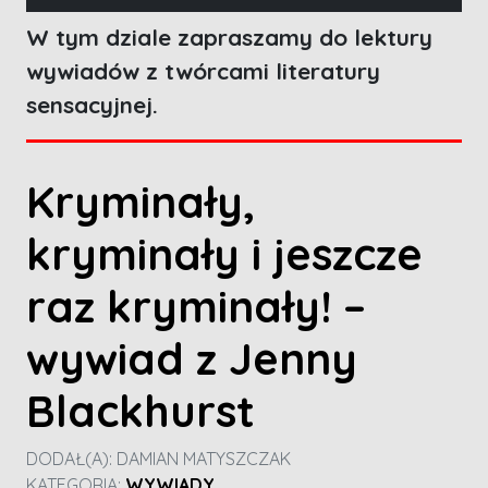
W tym dziale zapraszamy do lektury
wywiadów z twórcami literatury
sensacyjnej.
Kryminały,
kryminały i jeszcze
raz kryminały! –
wywiad z Jenny
Blackhurst
DODAŁ(A):
DAMIAN MATYSZCZAK
KATEGORIA:
WYWIADY