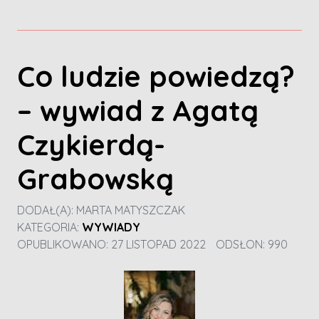
Co ludzie powiedzą?
– wywiad z Agatą
Czykierdą-
Grabowską
DODAŁ(A):
MARTA MATYSZCZAK
KATEGORIA:
WYWIADY
OPUBLIKOWANO: 27 LISTOPAD 2022
ODSŁON: 990