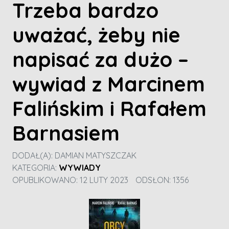
Trzeba bardzo
uważać, żeby nie
napisać za dużo –
wywiad z Marcinem
Falińskim i Rafałem
Barnasiem
DODAŁ(A):
DAMIAN MATYSZCZAK
KATEGORIA:
WYWIADY
OPUBLIKOWANO: 12 LUTY 2023
ODSŁON: 1356