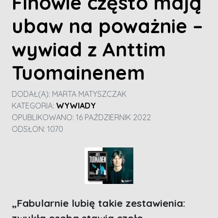
Finowie często mają
ubaw na poważnie –
wywiad z Anttim
Tuomainenem
DODAŁ(A):
MARTA MATYSZCZAK
KATEGORIA:
WYWIADY
OPUBLIKOWANO: 16 PAŹDZIERNIK 2022
ODSŁON: 1070
„
Fabularnie lubię takie zestawienia: