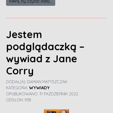
Kliknij, by czytać dalej...
Jestem
podglądaczką –
wywiad z Jane
Corry
DODAŁ(A):
DAMIAN MATYSZCZAK
KATEGORIA:
WYWIADY
OPUBLIKOWANO: 31 PAŹDZIERNIK 2022
ODSŁON: 938