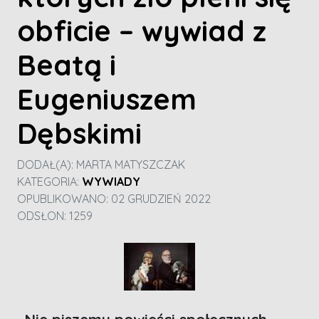
obficie – wywiad z
Beatą i
Eugeniuszem
Dębskimi
DODAŁ(A):
MARTA MATYSZCZAK
KATEGORIA:
WYWIADY
OPUBLIKOWANO: 02 GRUDZIEŃ 2022
ODSŁON: 1259
„Nie piszemy powieści społecznych,