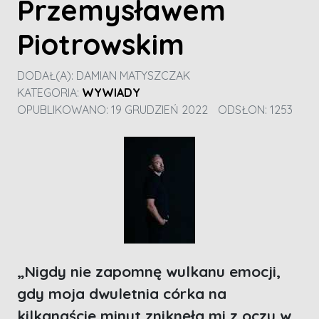
Przemysławem
Piotrowskim
DODAŁ(A):
DAMIAN MATYSZCZAK
KATEGORIA:
WYWIADY
OPUBLIKOWANO: 19 GRUDZIEŃ 2022
ODSŁON: 1253
„Nigdy nie zapomnę wulkanu emocji,
gdy moja dwuletnia córka na
kilkanaście minut zniknęła mi z oczu w