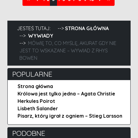
JESTEŚ TUTAJ:
STRONA GŁÓWNA
WYWIADY
MÓWIĘ TO, CO MYŚLĘ, AKURAT GDY NIE
JEST TO WSKAZANE – WYWIAD Z RHYS
BOWEN
POPULARNE
Strona główna
Królowa jest tylko jedna – Agata Christie
Herkules Poirot
Lisbeth Salander
Pisarz, który igrał z ogniem – Stieg Larsson
PODOBNE