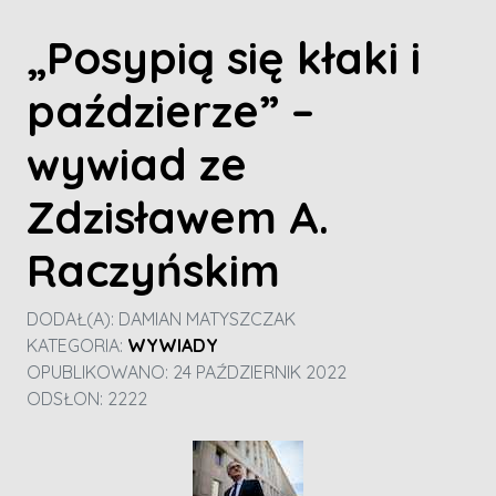
„Posypią się kłaki i
paździerze” –
wywiad ze
Zdzisławem A.
Raczyńskim
DODAŁ(A):
DAMIAN MATYSZCZAK
KATEGORIA:
WYWIADY
OPUBLIKOWANO: 24 PAŹDZIERNIK 2022
ODSŁON: 2222