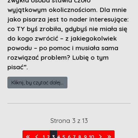
zwykła osoba stawia czoło
wyjątkowym okolicznościom. Dla mnie
jako pisarza jest to nader interesujące:
co TY byś zrobiła, gdybyś nie miała się
do kogo zwrócić – z jakiegokolwiek
powodu – po pomoc i musiała sama
rozwiązać problem? Lubię o tym
pisać”.
Kliknij, by czytać dalej...
Strona 3 z 13
1
2
3
4
5
6
7
8
9
10