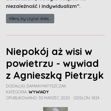
niezależność i indywidualizm”.
Kliknij, by czytać dalej...
Niepokój aż wisi w
powietrzu - wywiad
z Agnieszką Pietrzyk
DODAŁ(A):
DAMIAN MATYSZCZAK
KATEGORIA:
WYWIADY
OPUBLIKOWANO: 30 MARZEC 2020
ODSŁON: 1824