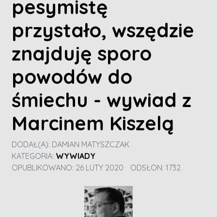
pesymistę
przystało, wszędzie
znajduję sporo
powodów do
śmiechu - wywiad z
Marcinem Kiszelą
DODAŁ(A):
DAMIAN MATYSZCZAK
KATEGORIA:
WYWIADY
OPUBLIKOWANO: 26 LUTY 2020
ODSŁON: 1732