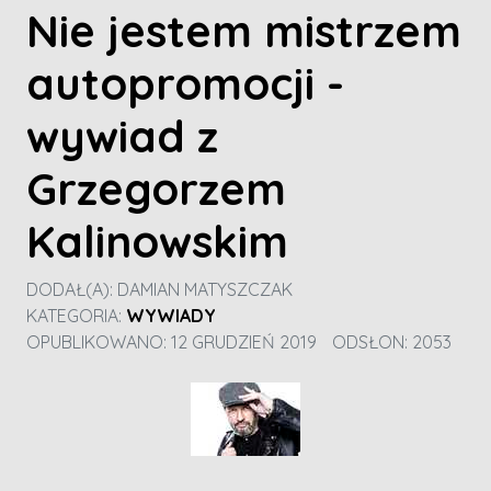
Nie jestem mistrzem
autopromocji -
wywiad z
Grzegorzem
Kalinowskim
DODAŁ(A):
DAMIAN MATYSZCZAK
KATEGORIA:
WYWIADY
OPUBLIKOWANO: 12 GRUDZIEŃ 2019
ODSŁON: 2053