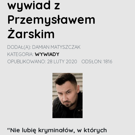
wywiad z
Przemysławem
Żarskim
DODAŁ(A):
DAMIAN MATYSZCZAK
KATEGORIA:
WYWIADY
OPUBLIKOWANO: 28 LUTY 2020
ODSŁON: 1816
"Nie lubię kryminałów, w których