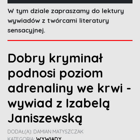
W tym dziale zapraszamy do lektury
wywiadów z twórcami literatury
sensacyjnej.
Dobry kryminał
podnosi poziom
adrenaliny we krwi -
wywiad z Izabelą
Janiszewską
DODAŁ(A):
DAMIAN MATYSZCZAK
KATEGORIA:
WYWIADY