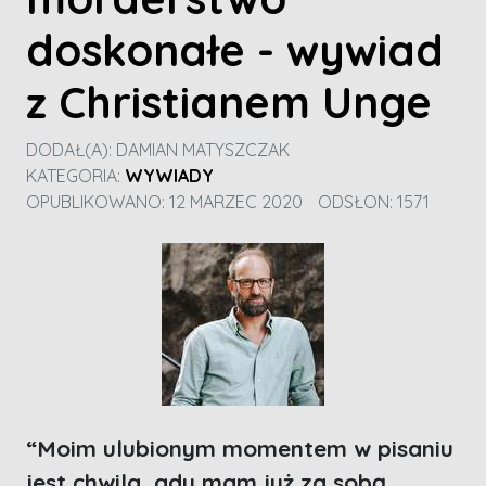
doskonałe - wywiad
z Christianem Unge
DODAŁ(A):
DAMIAN MATYSZCZAK
KATEGORIA:
WYWIADY
OPUBLIKOWANO: 12 MARZEC 2020
ODSŁON: 1571
“Moim ulubionym momentem w pisaniu
jest chwila, gdy mam już za sobą