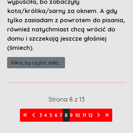
wypuściła, bo zobaczyły
kota/królika/sarny za oknem. A gdy
tylko zasiadam z powrotem do pisania,
również natychmiast chcą wrócić do
domu i szczekają jeszcze głośniej
(śmiech).
Kliknij, by czytać dalej...
Strona 8 z 13
3
4
5
6
7
8
9
10
11
12