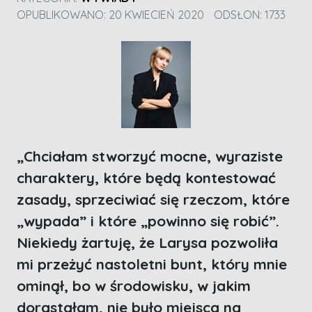
OPUBLIKOWANO: 20 KWIECIEŃ 2020
ODSŁON: 1733
„Chciałam stworzyć mocne, wyraziste
charaktery, które będą kontestować
zasady, sprzeciwiać się rzeczom, które
„wypada” i które „powinno się robić”.
Niekiedy żartuję, że Larysa pozwoliła
mi przeżyć nastoletni bunt, który mnie
ominął, bo w środowisku, w jakim
dorastałam, nie było miejsca na