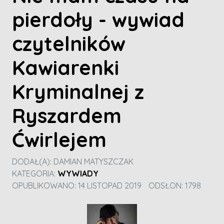
pierdoły - wywiad
czytelników
Kawiarenki
Kryminalnej z
Ryszardem
Ćwirlejem
DODAŁ(A):
DAMIAN MATYSZCZAK
KATEGORIA:
WYWIADY
OPUBLIKOWANO: 14 LISTOPAD 2019
ODSŁON: 1798