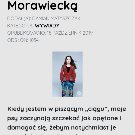
Morawiecką
DODAŁ(A):
DAMIAN MATYSZCZAK
KATEGORIA:
WYWIADY
OPUBLIKOWANO: 18 PAŹDZIERNIK 2019
ODSŁON: 1834
Kiedy jestem w piszącym „ciągu”, moje
psy zaczynają szczekać jak opętane i
domagać się, żebym natychmiast je