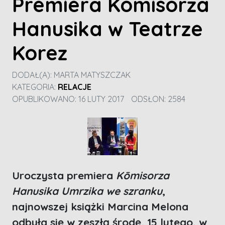
Premiera Kōmisorza
Hanusika w Teatrze
Korez
DODAŁ(A):
MARTA MATYSZCZAK
KATEGORIA:
RELACJE
OPUBLIKOWANO: 16 LUTY 2017
ODSŁON: 2584
Uroczysta premiera
Kōmisorza
Hanusika Umrzika we szranku
,
najnowszej książki Marcina Melona
odbyła się w zeszłą środę, 15 lutego, w