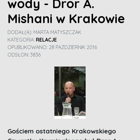
wody - Dror A.
Mishani w Krakowie
DODAŁ(A):
MARTA MATYSZCZAK
KATEGORIA:
RELACJE
OPUBLIKOWANO: 28 PAŹDZIERNIK 2016
ODSŁON: 3836
Gościem ostatniego Krakowskiego