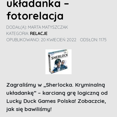
układanka –
fotorelacja
DODAŁ(A):
MARTA MATYSZCZAK
KATEGORIA:
RELACJE
OPUBLIKOWANO: 20 KWIECIEŃ 2022
ODSŁON: 1175
Zagraliśmy w „Sherlocka. Kryminalną
układankę” – karcianą grę logiczną od
Lucky Duck Games Polska! Zobaczcie,
jak się bawiliśmy!