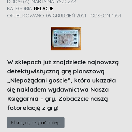
DODAŁ(A):
MARTA MATYSZCZAK
KATEGORIA:
RELACJE
OPUBLIKOWANO: 09 GRUDZIEŃ 2021
ODSŁON: 1354
W sklepach już znajdziecie najnowszą
detektywistyczną grę planszową
„Niepożądani goście”, która ukazała
się nakładem wydawnictwa Nasza
Księgarnia – gry. Zobaczcie naszą
fotorelację z gry!
Kliknij, by czytać dalej...