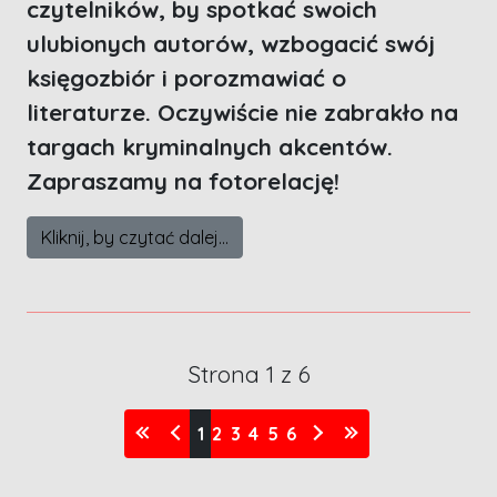
czytelników, by spotkać swoich
ulubionych autorów, wzbogacić swój
księgozbiór i porozmawiać o
literaturze. Oczywiście nie zabrakło na
targach kryminalnych akcentów.
Zapraszamy na fotorelację!
Kliknij, by czytać dalej...
Strona 1 z 6
1
2
3
4
5
6