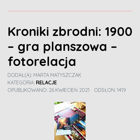
Kroniki zbrodni: 1900
– gra planszowa –
fotorelacja
DODAŁ(A):
MARTA MATYSZCZAK
KATEGORIA:
RELACJE
OPUBLIKOWANO: 26 KWIECIEŃ 2021
ODSŁON: 1419