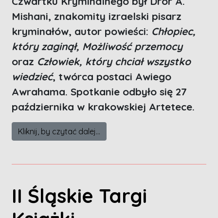
Czwartku Kryminalnego był Dror A.
Mishani, znakomity izraelski pisarz
kryminałów, autor powieści:
Chłopiec,
który zaginął, Możliwość przemocy
oraz
Człowiek, który chciał wszystko
wiedzieć
, twórca postaci Awiego
Awrahama. Spotkanie odbyło się 27
października w krakowskiej Artetece.
Kliknij, by czytać dalej...
II Śląskie Targi