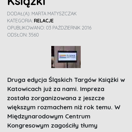
Książki
DODAŁ(A):
MARTA MATYSZCZAK
KATEGORIA:
RELACJE
OPUBLIKOWANO: 03 PAŹDZIERNIK 2016
ODSŁON: 3560
Druga edycja Śląskich Targów Książki w
Katowicach już za nami. Impreza
została zorganizowana z jeszcze
większym rozmachem niż rok temu. W
Międzynarodowym Centrum
Kongresowym zagościły tłumy