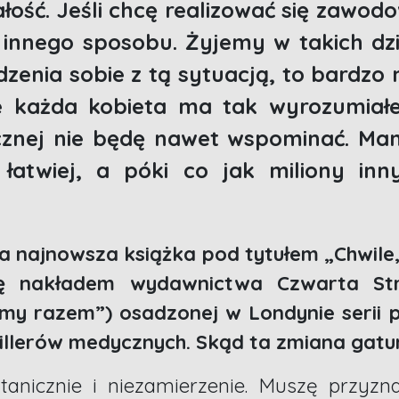
ość. Jeśli chcę realizować się zawodo
 innego sposobu. Żyjemy w takich dz
zenia sobie z tą sytuacją, to bardzo 
e każda kobieta ma tak wyrozumiałe
cznej nie będę nawet wspominać. Mam 
 łatwiej, a póki co jak miliony in
 najnowsza książka pod tytułem „Chwile, 
ię nakładem wydawnictwa Czwarta Str
śmy razem”) osadzonej w Londynie serii
rillerów medycznych. Skąd ta zmiana gatu
anicznie i niezamierzenie. Muszę przyzn