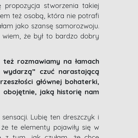
ę propozycja stworzenia takiej
em też osobą, która nie potrafi
ałam jako szansę samorozwoju.
, wiem, że był to bardzo dobry
go też rozmawiamy na łamach
e wydarzą” czuć narastającą
zeszłości głównej bohaterki,
i obojętnie, jaką historię nam
ensacji. Lubię ten dreszczyk i
, że te elementy pojawiły się w
ie z tym, jak czułam, że chcę