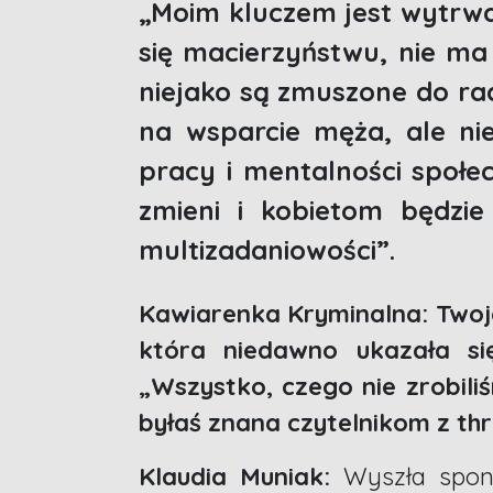
„Moim kluczem jest wytrwał
się macierzyństwu, nie ma
niejako są zmuszone do rad
na wsparcie męża, ale ni
pracy i mentalności społe
zmieni i kobietom będzie
multizadaniowości”.
Kawiarenka Kryminalna: Twoja
która niedawno ukazała s
„Wszystko, czego nie zrobili
byłaś znana czytelnikom z th
Klaudia Muniak:
Wyszła spont