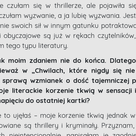
 czułam się w thrillerze, ale pojawiła si
oczułam wyzwanie, a ja lubię wyzwania. Jest
anie swoich sił w innym gatunku potraktow
i obyczajowe są już w rękach czytelników
m tego typu literatury.
nak moim zdaniem nie do końca. Dlate
nieważ w „Chwilach, które nigdy się ni
 sprawą wzmianek o dość tajemniczej pr
oje literackie korzenie tkwią w sensacji 
pięciu do ostatniej kartki?
to ujęłaś – moje korzenie tkwią jednak w s
owiane są thrillery i kryminały. Przyznam
 nieintencjonalnie, napisałam je zgodn