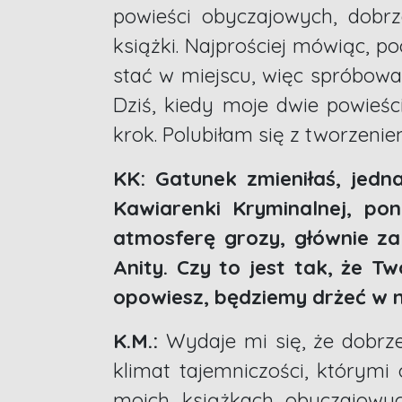
powieści obyczajowych, dobrze
książki. Najprościej mówiąc, p
stać w miejscu, więc spróbow
Dziś, kiedy moje dwie powieśc
krok. Polubiłam się z tworzenie
KK: Gatunek zmieniłaś, jed
Kawiarenki Kryminalnej, po
atmosferę grozy, głównie za
Anity. Czy to jest tak, że Tw
opowiesz, będziemy drżeć w na
K.M.:
Wydaje mi się, że dobrze 
klimat tajemniczości, którymi 
moich książkach obyczajowych