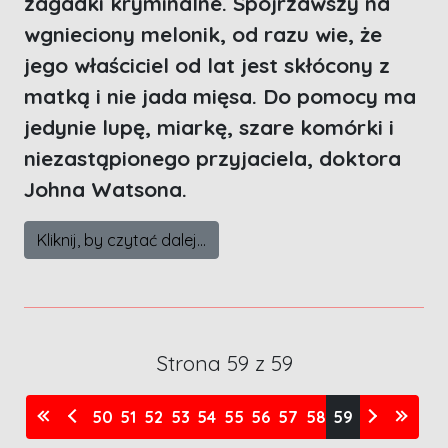
zagadki kryminalne. Spojrzawszy na
wgnieciony melonik, od razu wie, że
jego właściciel od lat jest skłócony z
matką i nie jada mięsa. Do pomocy ma
jedynie lupę, miarkę, szare komórki i
niezastąpionego przyjaciela, doktora
Johna Watsona.
Kliknij, by czytać dalej...
Strona 59 z 59
50
51
52
53
54
55
56
57
58
59