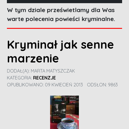
W tym dziale prześwietlamy dla Was
warte polecenia powieści kryminalne.
Kryminał jak senne
marzenie
DODAŁ(A):
MARTA MATYSZCZAK
KATEGORIA:
RECENZJE
OPUBLIKOWANO: 09 KWIECIEŃ 2013
ODSŁON: 9863