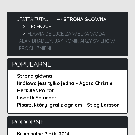
JESTEŚ TUTAJ:
STRONA GŁÓWNA
RECENZJE
FLAWIA DE LUCE ZA WIELKĄ WODĄ -
ALAN BRADLEY, JAK KOMINIARZY ŚMIERĆ W
PROCH ZMIENI
POPULARNE
Strona główna
Królowa jest tylko jedna – Agata Christie
Herkules Poirot
Lisbeth Salander
Pisarz, który igrał z ogniem – Stieg Larsson
PODOBNE
Kryminalne Piątki 2014