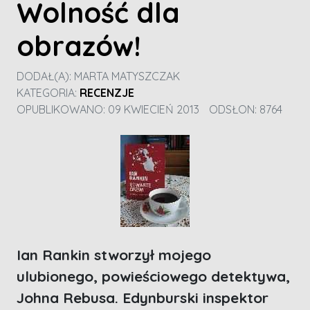
Wolność dla
obrazów!
DODAŁ(A):
MARTA MATYSZCZAK
KATEGORIA:
RECENZJE
OPUBLIKOWANO: 09 KWIECIEŃ 2013
ODSŁON: 8764
Ian Rankin stworzył mojego
ulubionego, powieściowego detektywa,
Johna Rebusa. Edynburski inspektor