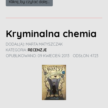
Kliknij, by czytać dalej...
Kryminalna chemia
DODAŁ(A):
MARTA MATYSZCZAK
KATEGORIA:
RECENZJE
OPUBLIKOWANO: 09 KWIECIEŃ 2013
ODSŁON: 4723