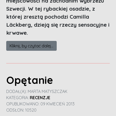
miejscowości na zachodnim wybrzeżu
Szwecji. W tej rybackiej osadzie, z
której zresztą pochodzi Camilla
Läckberg, dzieją się rzeczy sensacyjne i
krwawe.
Kliknij, by czytać dalej...
Opętanie
DODAŁ(A):
MARTA MATYSZCZAK
KATEGORIA:
RECENZJE
OPUBLIKOWANO: 09 KWIECIEŃ 2013
ODSŁON: 10520