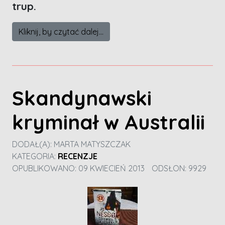
trup.
Kliknij, by czytać dalej...
Skandynawski
kryminał w Australii
DODAŁ(A):
MARTA MATYSZCZAK
KATEGORIA:
RECENZJE
OPUBLIKOWANO: 09 KWIECIEŃ 2013
ODSŁON: 9929