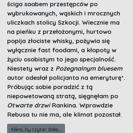
ściga saabem przestępców po
wybrukowanych, wąskich i mrocznych
uliczkach stolicy Szkocji. Wiecznie ma
na pieńku z przełożonymi, hurtowo
popija złociste whisky, pożywia się
wyłącznie fast foodami, a kłopoty w
życiu osobistym to jego specjalność.
Niestety wraz z
Pożegnalnym bluesem
autor odesłał policjanta na emeryturę*.
Próbując sobie poradzić z tą
niepowetowaną stratą, sięgnęłam po
Otwarte drzwi
Rankina. Wprawdzie
Rebusa tu nie ma, ale klimat pozostał.
Kliknij, by czytać dalej...