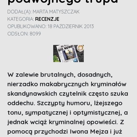
DODAŁ(A):
MARTA MATYSZCZAK
KATEGORIA:
RECENZJE
OPUBLIKOWANO: 18 PAŹDZIERNIK 2013
ODSŁON: 8099
W zalewie brutalnych, dosadnych,
nierzadko makabrycznych kryminałów
skandynawskich czytelnik często szuka
oddechu. Szczypty humoru, lżejszego
tonu, sympatycznej i optymistycznej, a
jednak wciąż kryminalnej opowieści. Z
pomocą przychodzi Iwona Mejza i już