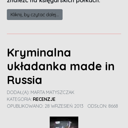
Kliknij, by czytać dalej...
Kryminalna
układanka made in
Russia
DODAŁ(A):
MARTA MATYSZCZAK
KATEGORIA:
RECENZJE
OPUBLIKOWANO: 28 WRZESIEŃ 2013
ODSŁON: 8668