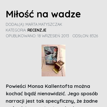
Miłość na wadze
DODAŁ(A):
MARTA MATYSZCZAK
KATEGORIA:
RECENZJE
OPUBLIKOWANO: 18 WRZESIEŃ 2013
ODSŁON: 8326
Powieści Monsa Kallentofta można
kochać bądź nienawidzić. Jego sposób
narracji jest tak specyficzny, że żadne