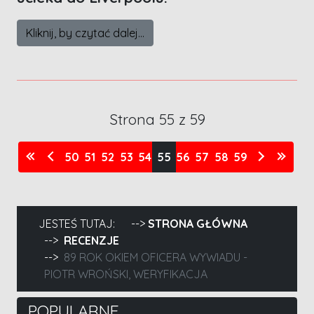
Kliknij, by czytać dalej...
Strona 55 z 59
50
51
52
53
54
55
56
57
58
59
JESTEŚ TUTAJ:
STRONA GŁÓWNA
RECENZJE
89 ROK OKIEM OFICERA WYWIADU -
PIOTR WROŃSKI, WERYFIKACJA
POPULARNE