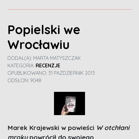
Popielski we
Wrocławiu
DODAŁ(A):
MARTA MATYSZCZAK
KATEGORIA:
RECENZJE
OPUBLIKOWANO: 31 PAŹDZIERNIK 2013
ODSŁON: 9048
Marek Krajewski w powieści
W otchłani
mroku
powrócił do swojego