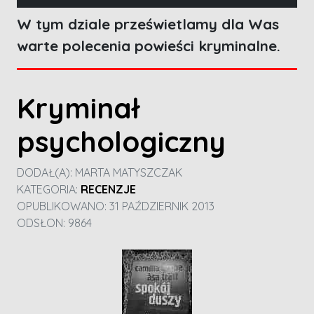
W tym dziale prześwietlamy dla Was
warte polecenia powieści kryminalne.
Kryminał
psychologiczny
DODAŁ(A):
MARTA MATYSZCZAK
KATEGORIA:
RECENZJE
OPUBLIKOWANO: 31 PAŹDZIERNIK 2013
ODSŁON: 9864