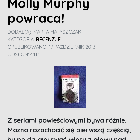
Molly Murphy
powraca!
DODAŁ(A):
MARTA MATYSZCZAK
KATEGORIA:
RECENZJE
OPUBLIKOWANO: 17 PAŹDZIERNIK 2013
ODSŁON: 4413
Z seriami powieściowymi bywa różnie.
Można rozochocić się pierwszą częścią,
by po drugiej rwać włosy z głowy nad