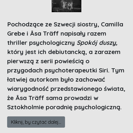
Pochodzące ze Szwecji siostry, Camilla
Grebe i
Å
sa Tr
ä
ff napisały razem
thriller psychologiczny
Spokój duszy,
który jest ich debiutancką, a zarazem
pierwszą z serii powieścią o
przygodach psychoterapeutki Siri. Tym
łatwiej autorkom było zachować
wiarygodność przedstawionego świata,
że
Å
sa Tr
ä
ff sama prowadzi w
Sztokholmie poradnię psychologiczną.
Kliknij, by czytać dalej...