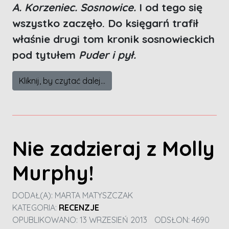
A. Korzeniec. Sosnowice.
I od tego się
wszystko zaczęło. Do księgarń trafił
właśnie drugi tom kronik sosnowieckich
pod tytułem
Puder i pył.
Kliknij, by czytać dalej...
Nie zadzieraj z Molly
Murphy!
DODAŁ(A):
MARTA MATYSZCZAK
KATEGORIA:
RECENZJE
OPUBLIKOWANO: 13 WRZESIEŃ 2013
ODSŁON: 4690