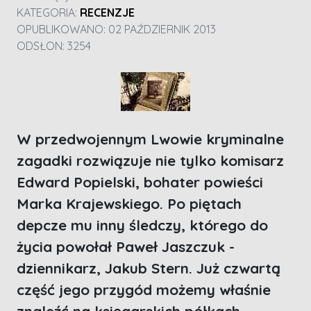
KATEGORIA:
RECENZJE
OPUBLIKOWANO: 02 PAŹDZIERNIK 2013
ODSŁON: 3254
W przedwojennym Lwowie kryminalne
zagadki rozwiązuje nie tylko komisarz
Edward Popielski, bohater powieści
Marka Krajewskiego. Po piętach
depcze mu inny śledczy, którego do
życia powołał Paweł Jaszczuk -
dziennikarz, Jakub Stern. Już czwartą
część jego przygód możemy właśnie
znaleźć na księgarskich półkach.