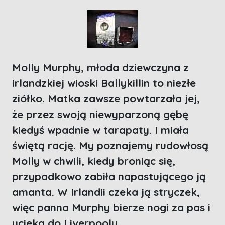
Molly Murphy, młoda dziewczyna z
irlandzkiej wioski Ballykillin to niezłe
ziółko. Matka zawsze powtarzała jej,
że przez swoją niewyparzoną gębę
kiedyś wpadnie w tarapaty. I miała
świętą rację. My poznajemy rudowłosą
Molly w chwili, kiedy broniąc się,
przypadkowo zabiła napastującego ją
amanta. W Irlandii czeka ją stryczek,
więc panna Murphy bierze nogi za pas i
ucieka do Liverpoolu.