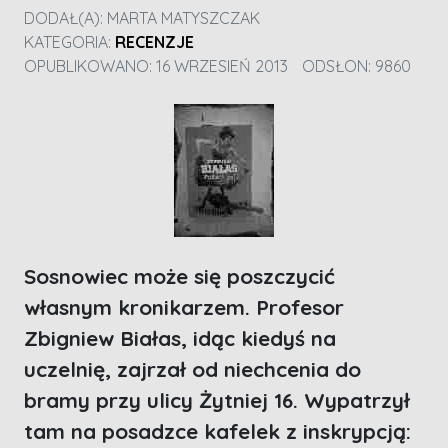
DODAŁ(A):
MARTA MATYSZCZAK
KATEGORIA:
RECENZJE
OPUBLIKOWANO: 16 WRZESIEŃ 2013
ODSŁON: 9860
Sosnowiec może się poszczycić
własnym kronikarzem. Profesor
Zbigniew Białas, idąc kiedyś na
uczelnię, zajrzał od niechcenia do
bramy przy ulicy Żytniej 16. Wypatrzył
tam na posadzce kafelek z inskrypcją: