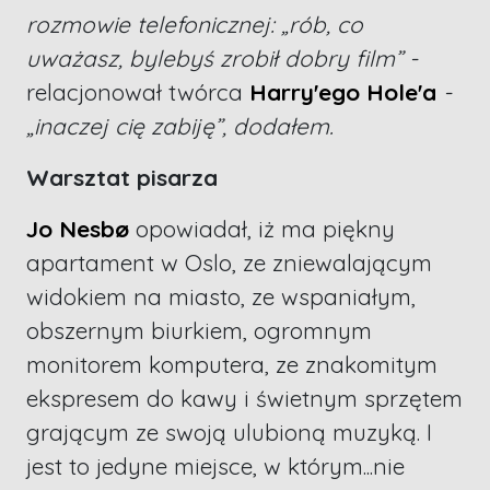
rozmowie telefonicznej: „rób, co
uważasz, bylebyś zrobił dobry film” -
relacjonował twórca
Harry'ego Hole'a
-
„inaczej cię zabiję”, dodałem.
Warsztat pisarza
Jo Nesbø
opowiadał, iż ma piękny
apartament w Oslo, ze zniewalającym
widokiem na miasto, ze wspaniałym,
obszernym biurkiem, ogromnym
monitorem komputera, ze znakomitym
ekspresem do kawy i świetnym sprzętem
grającym ze swoją ulubioną muzyką. I
jest to jedyne miejsce, w którym...nie