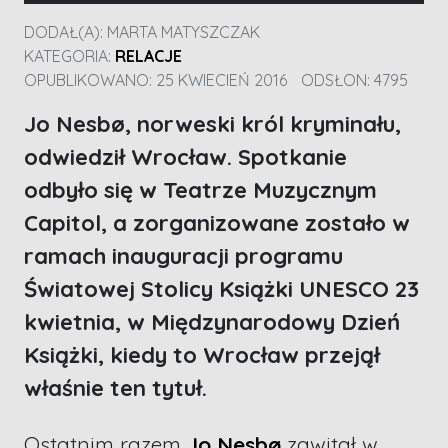
DODAŁ(A):
MARTA MATYSZCZAK
KATEGORIA:
RELACJE
OPUBLIKOWANO: 25 KWIECIEŃ 2016
ODSŁON: 4795
Jo Nesbø, norweski król kryminału,
odwiedził Wrocław. Spotkanie
odbyło się w Teatrze Muzycznym
Capitol, a zorganizowane zostało w
ramach inauguracji programu
Światowej Stolicy Książki UNESCO 23
kwietnia, w Międzynarodowy Dzień
Książki, kiedy to Wrocław przejął
właśnie ten tytuł.
Ostatnim razem
Jo Nesbø
zawitał w