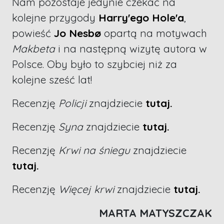
Nam pozostaje jedynie czekać na
kolejne przygody
Harry'ego Hole'a
,
powieść
Jo Nesbø
opartą na motywach
Makbeta
i na następną wizytę autora w
Polsce. Oby było to szybciej niż za
kolejne sześć lat!
Recenzję
Policji
znajdziecie
tutaj.
Recenzję
Syna
znajdziecie
tutaj.
Recenzję
Krwi na śniegu
znajdziecie
tutaj.
Recenzję
Więcej krwi
znajdziecie
tutaj.
MARTA MATYSZCZAK