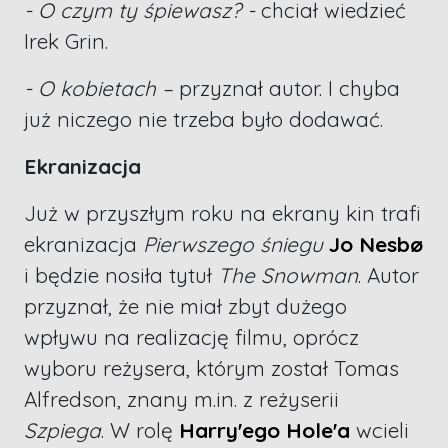
- O czym ty śpiewasz? -
chciał wiedzieć
Irek Grin.
- O kobietach –
przyznał autor. I chyba
już niczego nie trzeba było dodawać.
Ekranizacja
Już w przyszłym roku na ekrany kin trafi
ekranizacja
Pierwszego śniegu
Jo Nesbø
i będzie nosiła tytuł
The Snowman
. Autor
przyznał, że nie miał zbyt dużego
wpływu na realizację filmu, oprócz
wyboru reżysera, którym został Tomas
Alfredson, znany m.in. z reżyserii
Szpiega
. W rolę
Harry'ego Hole'a
wcieli