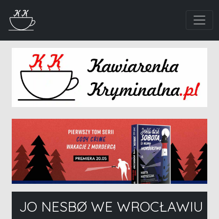
JO NESBØ WE WROCŁAWIU