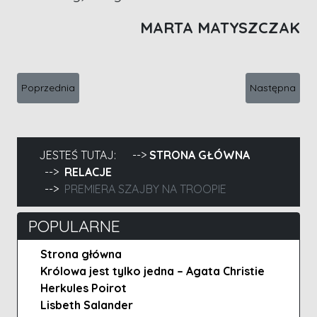
MARTA MATYSZCZAK
Poprzednia strona: Kryminaliści w Skierniewickiej Bibliotece
Następna stro
Poprzednia
Następna
JESTEŚ TUTAJ:
STRONA GŁÓWNA
RELACJE
PREMIERA SZAJBY NA TROOPIE
POPULARNE
Strona główna
Królowa jest tylko jedna – Agata Christie
Herkules Poirot
Lisbeth Salander