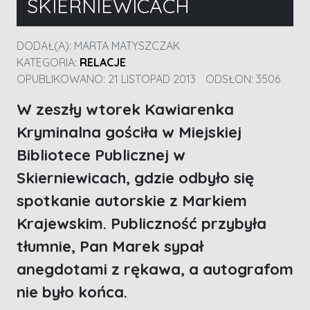
SKIERNIEWICACH
DODAŁ(A):
MARTA MATYSZCZAK
KATEGORIA:
RELACJE
OPUBLIKOWANO: 21 LISTOPAD 2013
ODSŁON: 3506
W zeszły wtorek Kawiarenka
Kryminalna gościła w Miejskiej
Bibliotece Publicznej w
Skierniewicach, gdzie odbyło się
spotkanie autorskie z Markiem
Krajewskim. Publiczność przybyła
tłumnie, Pan Marek sypał
anegdotami z rękawa, a autografom
nie było końca.