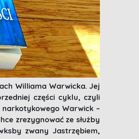
iach Williama Warwicka. Jej
edniej części cyklu, czyli
u narkotykowego Warwick –
 chce zrezygnować ze służby
awksby zwany Jastrzębiem,