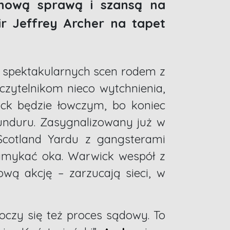
 nową sprawą i szansą na
ir Jeffrey Archer na tapet
h, spektakularnych scen rodem z
czytelnikom nieco wytchnienia,
ick będzie łowczym, bo koniec
unduru. Zasygnalizowany już w
 Scotland Yardu z gangsterami
zymykać oka. Warwick wespół z
wą akcję – zarzucają sieci, w
czy się też proces sądowy. To