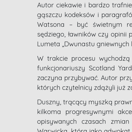
Autor ciekawie i bardzo trafnie
gąszczu kodeksów i paragrafó
Watsona – być świetnym re
sędziego, ławników czy opinii 
Lumeta „Dwunastu gniewnych lu
W trakcie procesu wychodzą 
funkcjonariuszy Scotland Ya
zaczyna przybywać. Autor przy
których czytelnicy zdążyli już
Duszny, trącący myszką prawni
kilkoma progresywnymi akce
opisywanych czasach zmian 
Warwicka, która jako adwokat m