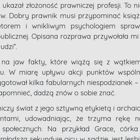
 ukazał złożoność prawniczej profesji. To n
w. Dobry prawnik musi przypominać książ
torem i wnikliwym psychologiem spraw
publicznej. Opisana rozprawa przywołała m
dzi”.
na jaw fakty, które wiążą się z wątkiem
rdu. W miarę upływu akcji punktów wspól
gotował kilka fabularnych niespodzianek –
 zapomnieć, dadzą znów o sobie znać.
czy świat z jego sztywną etykietą i archai
ntami, udowadniając, że trzyma rękę n
społecznych. Na przykład Grace, córka
łodsza sekunduje ojcu w sądzie, jest lesb