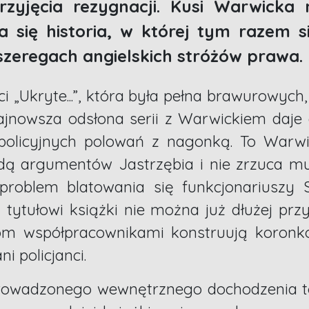
rzyjęcia rezygnacji. Kusi Warwicka
a się historia, w której tym razem s
szeregach angielskich stróżów prawa.
 „Ukryte...”, która była pełna brawurowyc
najnowsza odsłona serii z Warwickiem daje 
u policyjnych polowań z nagonką. To Warw
ą argumentów Jastrzębia i nie zrzuca m
problem blatowania się funkcjonariuszy
 tytułowi książki nie można już dłużej pr
om współpracownikami konstruują koronko
 policjanci.
owadzonego wewnętrznego dochodzenia to