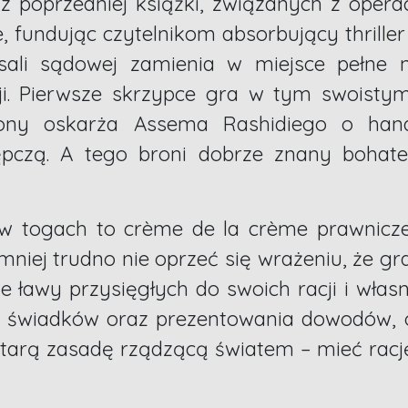
z poprzedniej książki, związanych z operac
e, fundując czytelnikom absorbujący thriller
sali sądowej zamienia w miejsce pełne n
i. Pierwsze skrzypce gra w tym swoistym s
rony oskarża Assema Rashidiego o hand
czą. A tego broni dobrze znany bohater
w togach to crème de la crème prawnicz
niej trudno nie oprzeć się wrażeniu, że gra 
e ławy przysięgłych do swoich racji i włas
a świadków oraz prezentowania dowodów,
tarą zasadę rządzącą światem – mieć rację