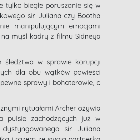
ie tylko biegłe poruszanie się w
kowego sir Juliana czy Bootha
nie manipulującym emocjami
i na myśl kadry z filmu Sidneya
 śledztwa w sprawie korupcji
nych dla obu wątków powieści
 pewne sprawy i bohaterowie, o
cznymi rytuałami Archer ożywia
a pulsie zachodzących już w
 dystyngowanego sir Juliana
ijką i razem ze swoją partnerką