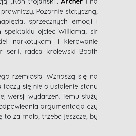
ją „Koń trojański”.
Archer
i na
 prawniczy. Pozornie statyczną,
apięcia, sprzecznych emocji i
pektaklu ojciec Williama, sir
el narkotykami i kierowanie
 serii, radca królewski Booth
ego rzemiosła. Wznoszą się na
toczy się nie o ustalenie stanu
nej wersji wydarzeń. Temu służy
 odpowiednia argumentacja czy
 to za mało, trzeba jeszcze, by