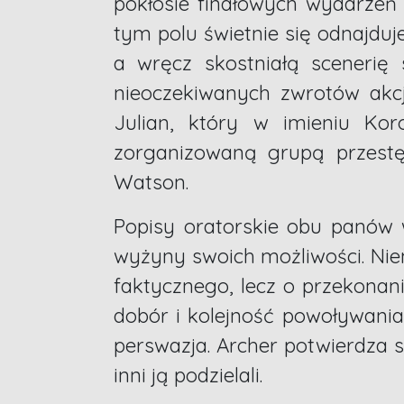
pokłosie finałowych wydarzeń 
tym polu świetnie się odnajduj
a wręcz skostniałą scenerię 
nieoczekiwanych zwrotów akcj
Julian, który w imieniu Ko
zorganizowaną grupą przestęp
Watson.
Popisy oratorskie obu panów 
wyżyny swoich możliwości. Niem
faktycznego, lecz o przekonani
dobór i kolejność powoływani
perswazja. Archer potwierdza s
inni ją podzielali.