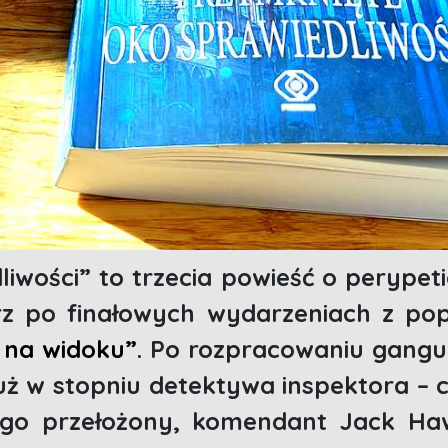
iwości” to trzecia powieść o perypet
rz po finałowych wydarzeniach z poprz
 na widoku”
. Po rozpracowaniu gang
 już w stopniu detektywa inspektora –
. Jego przełożony, komendant Jack H