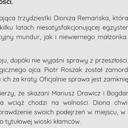
ści.
ająca trzydziestki Dioniza Remańska, któr
ilku latach niesatysfakcjonującej egzyste
icyjny mundur, jak i niewiernego małżonka.
u, dopóki nie wyjaśni sprawy z przeszłośc
ogicznego ojca. Piotr Roszak został zamor
ch za kraty. Oficjalnie sprawa jest zamknię
ierzy, że skazani Mariusz Drawicz i Bogdan K
jca wciąż chodzi na wolności. Diona ch
rawdzenie swoich podejrzeń w miejscu, w k
o tytułowej wioski kłamców.