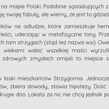
a mapie Polski. Podobnie sąsiadujących z
ję swojej fabuły, ale wiemy, że jest to gdzie
ków na odludzie, które zamieszkuje her
ieści, uderzając w metafizyczne tony. Prz
 tam strzygach (stąd też nazwa wsi). Owe 
wiekami wabić wszelkiej maści wyrzutk
 zdrowych zmysłach omijali to miejsce 
 łaski mieszkańców Strzygomia. Jednocze
ów, zbiera dowody, stawia hipotezy. Dość 
drugie dno. Lokalsi za nic nie chcą jednak 