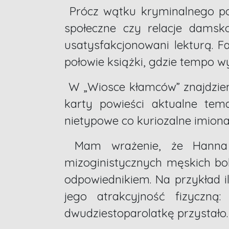
Prócz wątku kryminalnego poj
społeczne czy relacje damsk
usatysfakcjonowani lekturą. Fa
połowie książki, gdzie tempo w
W „Wiosce kłamców” znajdziem
karty powieści aktualne tem
nietypowe co kuriozalne imiona 
Mam wrażenie, że Hanna G
mizoginistycznych męskich bo
odpowiednikiem. Na przykład 
jego atrakcyjność fizyczną
dwudziestoparolatkę przystało.