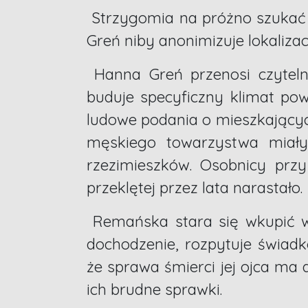
Strzygomia na próżno szukać n
Greń niby anonimizuje lokalizac
Hanna Greń przenosi czytelni
buduje specyficzny klimat pow
ludowe podania o mieszkających
męskiego towarzystwa miały 
rzezimieszków. Osobnicy przy
przeklętej przez lata narastało.
Remańska stara się wkupić w
dochodzenie, rozpytuje świadk
że sprawa śmierci jej ojca ma 
ich brudne sprawki.