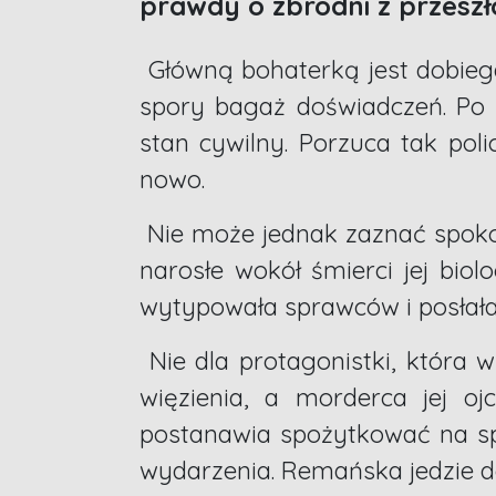
prawdy o zbrodni z przeszło
Główną bohaterką jest dobieg
spory bagaż doświadczeń. Po k
stan cywilny. Porzuca tak pol
nowo.
Nie może jednak zaznać spokoj
narosłe wokół śmierci jej biol
wytypowała sprawców i posłała i
Nie dla protagonistki, która w
więzienia, a morderca jej o
postanawia spożytkować na sp
wydarzenia. Remańska jedzie d