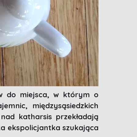
ów do miejsca, w którym o
jemnic, międzysąsiedzkich
ad katharsis przekładają
a ekspolicjantka szukająca