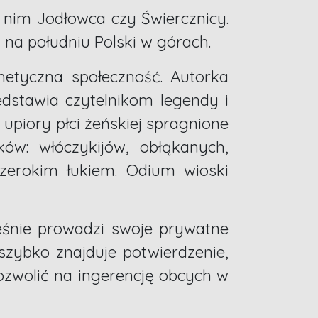
 nim Jodłowca czy Świercznicy.
ś na południu Polski w górach.
metyczna społeczność. Autorka
edstawia czytelnikom legendy i
upiory płci żeńskiej spragnione
ów: włóczykijów, obłąkanych,
szerokim łukiem. Odium wioski
śnie prowadzi swoje prywatne
szybko znajduje potwierdzenie,
pozwolić na ingerencję obcych w