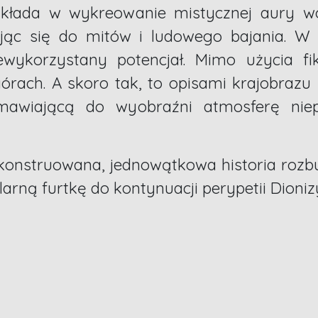
ada w wykreowanie mistycznej aury wokó
ąc się do mitów i ludowego bajania. W 
ykorzystany potencjał. Mimo użycia fik
górach. A skoro tak, to opisami krajobraz
mawiającą do wyobraźni atmosferę niepo
konstruowana, jednowątkowa historia roz
larną furtkę do kontynuacji perypetii Dioni