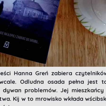
eści Hanna Greń zabiera czytelnik
 wcale. Odludna osada pełna jest ta
 dywan problemów. Jej mieszkańcy n
wa. Kij w to mrowisko wkłada wścibsk