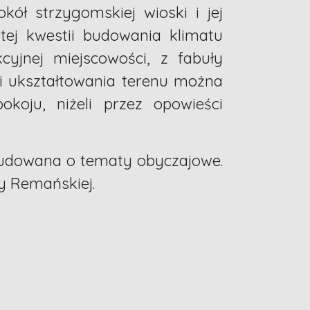
ł strzygomskiej wioski i jej
tej kwestii budowania klimatu
cyjnej miejscowości, z fabuły
u i ukształtowania terenu można
koju, niżeli przez opowieści
budowana o tematy obyczajowe.
zy Remańskiej.