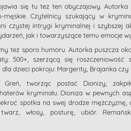
awia się tu też ten obyczajowy. Autorka k
o-męskie. Czytelnicy szukający w krymi
ni czystej intrygi kryminalnej i szybszej 
ydarzeń, jak i towarzyszące temu emocje wy
y też sporo humoru. Autorka puszcza oko
aty: 500+, szerzącą się roszczeniowość
dla dzieci pokroju: Margerity, Brajanka czy 
reń, tworząc postać Dionizy, zakpił
haterów kryminału. Dioniza w pewnych aspe
ilekroć spotka na swej drodze mężczyznę, 
: twarz, włosy, posturę, ubiór. Remań