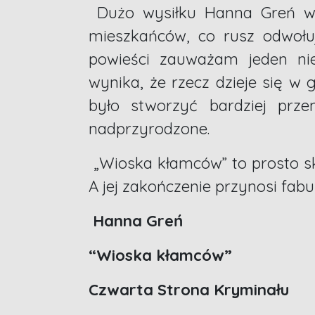
Dużo wysiłku Hanna Greń wkł
mieszkańców, co rusz odwołuj
powieści zauważam jeden niew
wynika, że rzecz dzieje się w 
było stworzyć bardziej prze
nadprzyrodzone.
„Wioska kłamców” to prosto s
A jej zakończenie przynosi fabu
Hanna Greń
“Wioska kłamców”
Czwarta Strona Kryminału