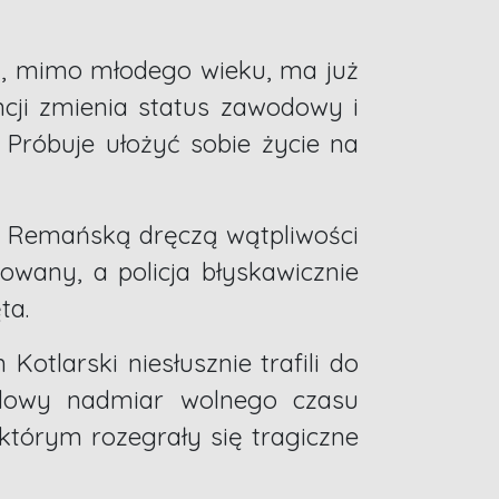
a, mimo młodego wieku, ma już
ncji zmienia status zawodowy i
 Próbuje ułożyć sobie życie na
i. Remańską dręczą wątpliwości
dowany, a policja błyskawicznie
ta.
otlarski niesłusznie trafili do
wilowy nadmiar wolnego czasu
tórym rozegrały się tragiczne