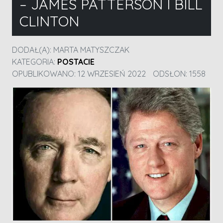
– JAMES PATTERSON I BILL
CLINTON
DODAŁ(A):
MARTA MATYSZCZAK
KATEGORIA:
POSTACIE
OPUBLIKOWANO: 12 WRZESIEŃ 2022
ODSŁON: 1558