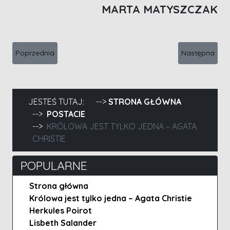
MARTA MATYSZCZAK
Poprzednia strona: Camilla Läckberg i saga z Fjällbacki
Następna stro
Poprzednia
Następna
JESTEŚ TUTAJ:
STRONA GŁÓWNA
POSTACIE
KRÓLOWA JEST TYLKO JEDNA – AGATA
CHRISTIE
POPULARNE
Strona główna
Królowa jest tylko jedna – Agata Christie
Herkules Poirot
Lisbeth Salander