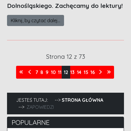
Dolnośląskiego. Zachęcamy do lektury!
Kliknij, by czytać dalej...
Strona 12 z 73
7
8
9
10
11
12
13
14
15
16
JESTEŚ TUTAJ:
STRONA GŁÓWNA
ZAPOWIEDZI
POPULARNE