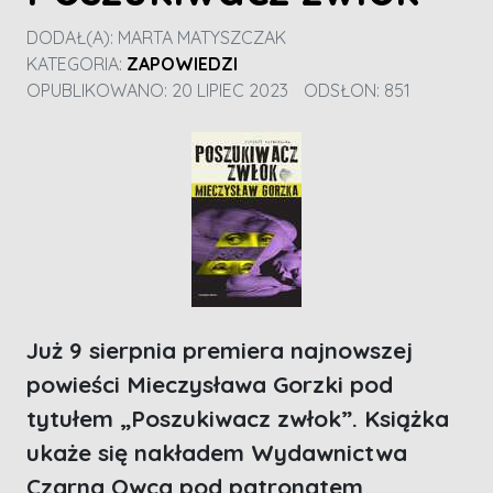
DODAŁ(A):
MARTA MATYSZCZAK
KATEGORIA:
ZAPOWIEDZI
OPUBLIKOWANO: 20 LIPIEC 2023
ODSŁON: 851
Już 9 sierpnia premiera najnowszej
powieści Mieczysława Gorzki pod
tytułem „Poszukiwacz zwłok”. Książka
ukaże się nakładem Wydawnictwa
Czarna Owca pod patronatem