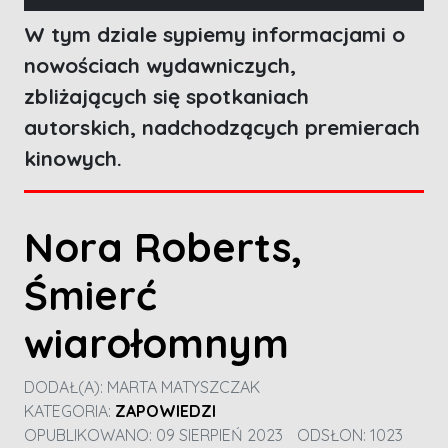
W tym dziale sypiemy informacjami o
nowościach wydawniczych,
zbliżających się spotkaniach
autorskich, nadchodzących premierach
kinowych.
Nora Roberts,
Śmierć
wiarołomnym
DODAŁ(A):
MARTA MATYSZCZAK
KATEGORIA:
ZAPOWIEDZI
OPUBLIKOWANO: 09 SIERPIEŃ 2023
ODSŁON: 1023