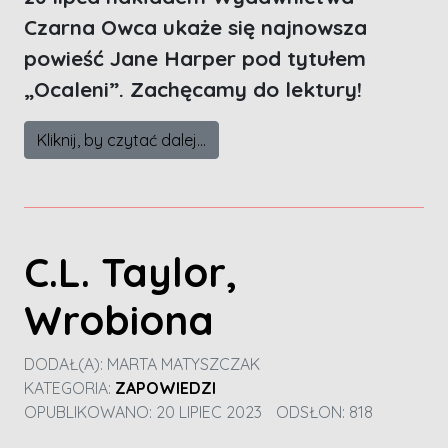
Czarna Owca ukaże się najnowsza
powieść Jane Harper pod tytułem
„Ocaleni”. Zachęcamy do lektury!
Kliknij, by czytać dalej...
C.L. Taylor,
Wrobiona
DODAŁ(A):
MARTA MATYSZCZAK
KATEGORIA:
ZAPOWIEDZI
OPUBLIKOWANO: 20 LIPIEC 2023
ODSŁON: 818