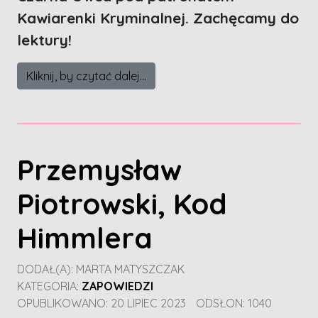
Kawiarenki Kryminalnej. Zachęcamy do
lektury!
Kliknij, by czytać dalej...
Przemysław
Piotrowski, Kod
Himmlera
DODAŁ(A):
MARTA MATYSZCZAK
KATEGORIA:
ZAPOWIEDZI
OPUBLIKOWANO: 20 LIPIEC 2023
ODSŁON: 1040