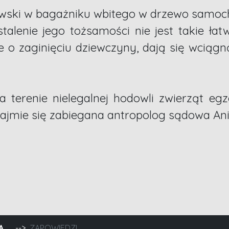
Majewski w bagażniku wbitego w drzewo sam
stalenie jego tożsamości nie jest takie ł
 o zaginięciu dziewczyny, dają się wciąg
erenie nielegalnej hodowli zwierząt egz
 zajmie się zabiegana antropolog sądowa Anit
 dowiesz
A
ZAPOWIEDZI