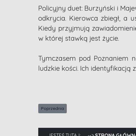
Policyjny duet: Burzyński i 
odkrycia. Kierowca zbiegł, a u
Kiedy przyjmują zawiadomienie
w której stawką jest życie.
Tymczasem pod Poznaniem na t
ludzkie kości. Ich identyfikacją
Poprzednia strona: S. R. Masters, Nigdy się nie
Poprzednia
JESTEŚ TUTAJ:
STRONA GŁÓWN