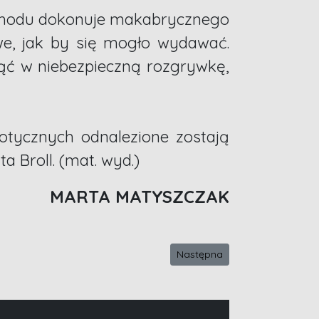
ochodu dokonuje makabrycznego
atwe, jak by się mogło wydawać.
nąć w niebezpieczną rozgrywkę,
otycznych odnalezione zostają
a Broll. (mat. wyd.)
MARTA MATYSZCZAK
Następna strona: Wiktor Mrok,
Następna