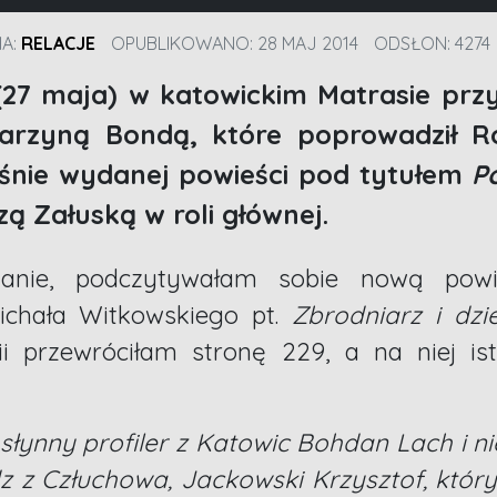
IA:
RELACJE
OPUBLIKOWANO: 28 MAJ 2014
ODSŁON: 4274
7 maja) w katowickim Matrasie przy
tarzyną Bondą, które poprowadził Ro
aśnie wydanej powieści pod tytułem
P
zą Załuską w roli głównej.
anie, podczytywałam sobie nową pow
ichała Witkowskiego pt.
Zbrodniarz i dz
esii przewróciłam stronę 229, a na niej 
słynny profiler z Katowic Bohdan Lach i n
z z Człuchowa, Jackowski Krzysztof, który 