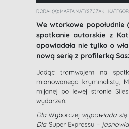
DODAŁ(A):
MARTA MATYSZCZAK
KATEGOR
We wtorkowe popołudnie (2
spotkanie autorskie z Ka
opowiadała nie tylko o wł
nową serię z profilerką Sas
Jadąc tramwajem na spotk
mianowanego kryminalisty, M
mijanej po lewej stronie Sil
wydarzeń:
Dla
Wyborczej
wypowiada się 
Dla
Super Expressu –
jasnowid