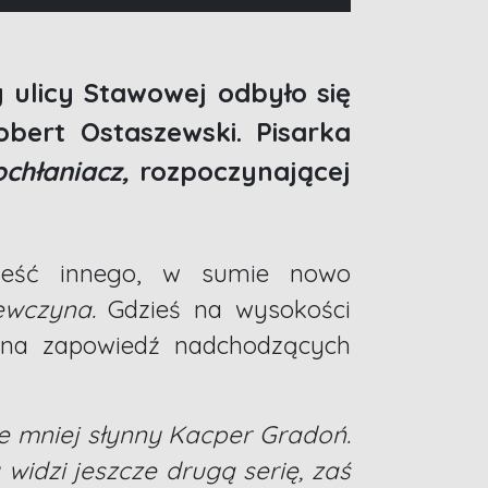
 ulicy Stawowej odbyło się
bert Ostaszewski. Pisarka
ochłaniacz,
rozpoczynającej
ieść innego, w sumie nowo
iewczyna.
Gdzieś na wysokości
istna zapowiedź nadchodzących
ie mniej słynny Kacper Gradoń.
widzi jeszcze drugą serię, zaś