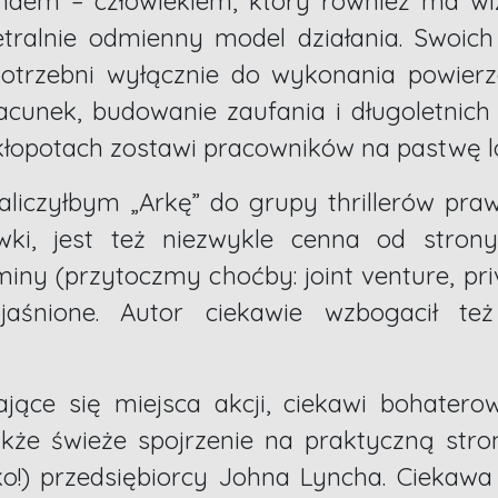
ndem – człowiekiem, który również ma wizj
tralnie odmienny model działania. Swoich
 potrzebni wyłącznie do wykonania powier
unek, budowanie zaufania i długoletnich re
kłopotach zostawi pracowników na pastwę l
czyłbym „Arkę” do grupy thrillerów pra
wki, jest też niezwykle cenna od strony
rminy (przytoczmy choćby: joint venture, pr
bjaśnione. Autor ciekawie wzbogacił t
ające się miejsca akcji, ciekawi bohatero
akże świeże spojrzenie na praktyczną str
ko!) przedsiębiorcy Johna Lyncha. Ciekawa