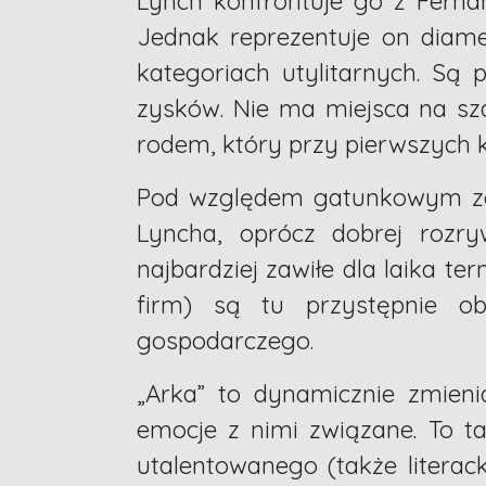
Lynch konfrontuje go z Ferna
Jednak reprezentuje on diame
kategoriach utylitarnych. Są
zysków. Nie ma miejsca na szac
rodem, który przy pierwszych 
Pod względem gatunkowym zali
Lyncha, oprócz dobrej rozry
najbardziej zawiłe dla laika te
firm) są tu przystępnie o
gospodarczego.
„Arka” to dynamicznie zmieni
emocje z nimi związane. To t
utalentowanego (także literac