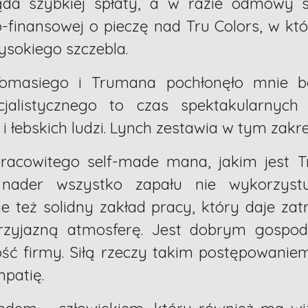
da szybkiej spłaty, a w razie odmowy st
o-finansowej o pieczę nad Tru Colors, w któ
wysokiego szczebla.
omasiego i Trumana pochłonęło mnie be
jalistycznego to czas spektakularnych 
łebskich ludzi. Lynch zestawia w tym zakre
pracowitego self-made mana, jakim jest
nader wszystko zapału nie wykorzystu
e też solidny zakład pracy, który daje za
przyjazną atmosferę. Jest dobrym gospo
ość firmy. Siłą rzeczy takim postępowanie
mpatię.