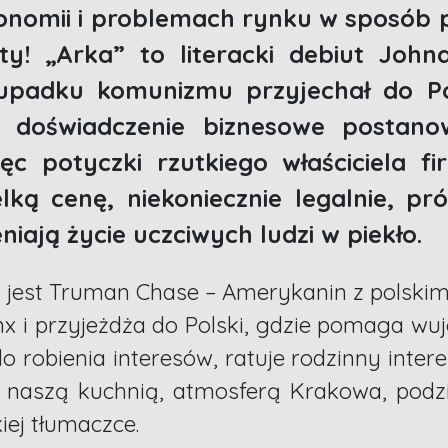
onomii i problemach rynku w sposób 
ty! „Arka” to literacki debiut Joh
o upadku komunizmu przyjechał do P
 doświadczenie biznesowe postano
c potyczki rzutkiego właściciela f
elką cenę, niekoniecznie legalnie, pr
iają życie uczciwych ludzi w piekło.
i jest Truman Chase – Amerykanin z polski
x i przyjeżdża do Polski, gdzie pomaga wu
 robienia interesów, ratuje rodzinny intere
ię naszą kuchnią, atmosferą Krakowa, podzi
iej tłumaczce.