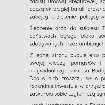
zapisy umowy kredytowej, żą
początek długiej batalii prawn
zabójcy na zlecenie i politycy 
Śledzenie dróg do sukcesu T
państwach byłego bloku soc
zdobywanych przez ambitnych i 
Z jednej strony buduje etos 
swojej wiedzy, pomysłów i 
indywidualnego sukcesu. Buduj
Dba o nich, troszczy się o 
rozsądnie inwestuje w przyszł
zaskarbia sobie czytelniczą sy