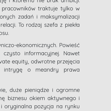
ę i któremu nie brak ambicji.
 pracowników traktuje tylko w
zonych zadań i maksymalizacji
lacji. To rodzaj szefa z piekła
osu.
wniczo-ekonomicznych. Powieść
 czysto informacyjnej. Nawet
ivate equity, odwrotne przejęcia
eż intrygę o meandry prawa
wie, duże pieniądze i ogromne
onę biznesu okiem aktywnego i
 i oryginalna pozycja na rynku