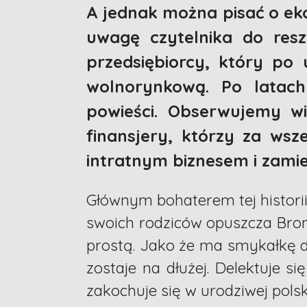
A jednak można pisać o ek
uwagę czytelnika do resz
przedsiębiorcy, który p
wolnorynkową. Po latach
powieści. Obserwujemy wię
finansjery, którzy za wsz
intratnym biznesem i zamien
Głównym bohaterem tej histori
swoich rodziców opuszcza Bron
prostą. Jako że ma smykałkę do
zostaje na dłużej. Delektuje s
zakochuje się w urodziwej polsk