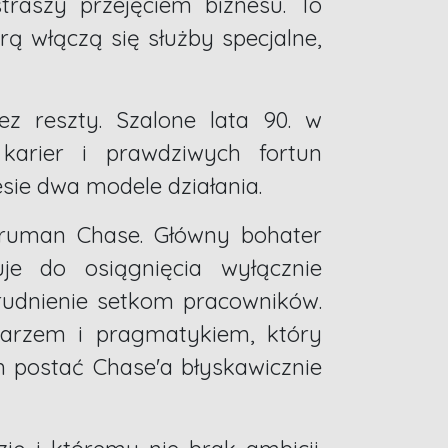
raszy przejęciem biznesu. To
rą włączą się służby specjalne,
z reszty. Szalone lata 90. w
karier i prawdziwych fortun
sie dwa modele działania.
 Truman Chase. Główny bohater
je do osiągnięcia wyłącznie
trudnienie setkom pracowników.
darzem i pragmatykiem, który
m postać Chase'a błyskawicznie