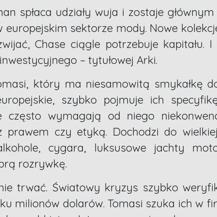
uman spłaca udziały wuja i zostaje głównym
w europejskim sektorze mody. Nowe kolekc
ozwijać, Chase ciągle potrzebuje kapitału.
inwestycyjnego – tytułowej Arki.
omasi, który ma niesamowitą smykałkę do
ropejskie, szybko pojmuje ich specyfik
e często wymagają od niego niekonwencj
prawem czy etyką. Dochodzi do wielkiej 
alkohole, cygara, luksusowe jachty mot
brą rozrywkę.
ie trwać. Światowy kryzys szybko weryfiku
yku milionów dolarów. Tomasi szuka ich w 