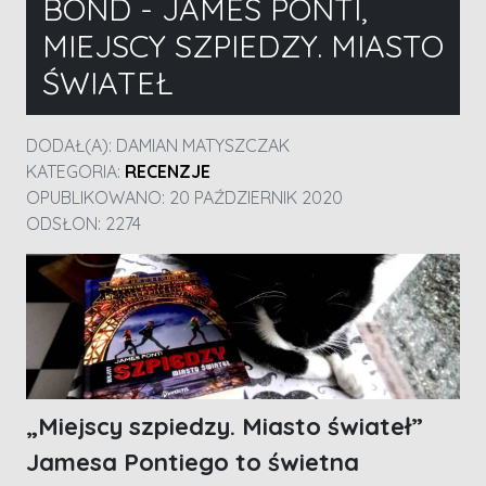
BOND - JAMES PONTI,
MIEJSCY SZPIEDZY. MIASTO
ŚWIATEŁ
DODAŁ(A):
DAMIAN MATYSZCZAK
KATEGORIA:
RECENZJE
OPUBLIKOWANO: 20 PAŹDZIERNIK 2020
ODSŁON: 2274
„Miejscy szpiedzy. Miasto świateł”
Jamesa Pontiego to świetna