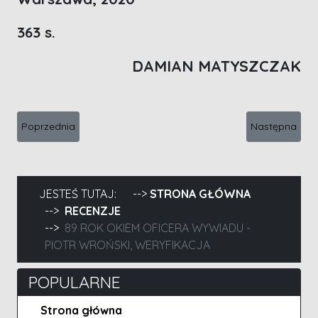
363 s.
DAMIAN MATYSZCZAK
Poprzednia strona: Wiwisekcja mordercy - Przemysław Borkows
Następna stro
Poprzednia
Następna
JESTEŚ TUTAJ:
STRONA GŁÓWNA
RECENZJE
89 ROK OKIEM OFICERA WYWIADU -
PIOTR WROŃSKI, WERYFIKACJA
POPULARNE
Strona główna