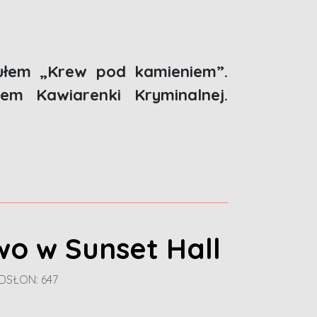
tułem „Krew pod kamieniem”.
m Kawiarenki Kryminalnej.
o w Sunset Hall
DSŁON: 647