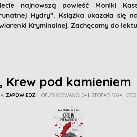
ziecie najnowszą powieść Moniki Ka
unatnej Hydry”. Książka ukazała się n
iarenki Kryminalnej. Zachęcamy do lektu
i, Krew pod kamieniem
IA:
ZAPOWIEDZI
OPUBLIKOWANO: 04 LISTOPAD 2024
ODS