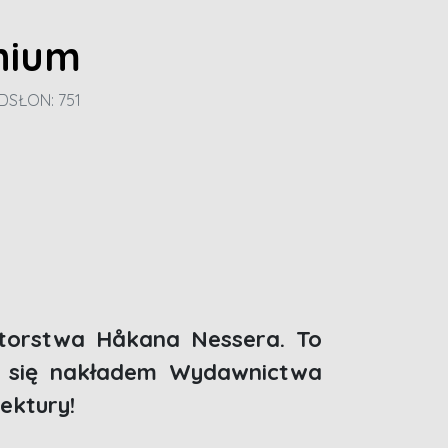
hium
DSŁON: 751
autorstwa Håkana Nessera. To
e się nakładem Wydawnictwa
ektury!