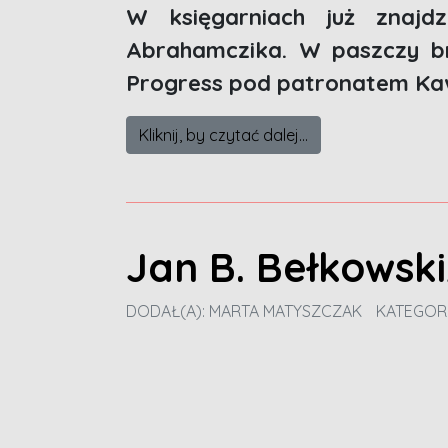
W księgarniach już znajd
Abrahamczika. W paszczy br
Progress pod patronatem Kaw
Kliknij, by czytać dalej...
Jan B. Bełkowsk
DODAŁ(A):
MARTA MATYSZCZAK
KATEGOR