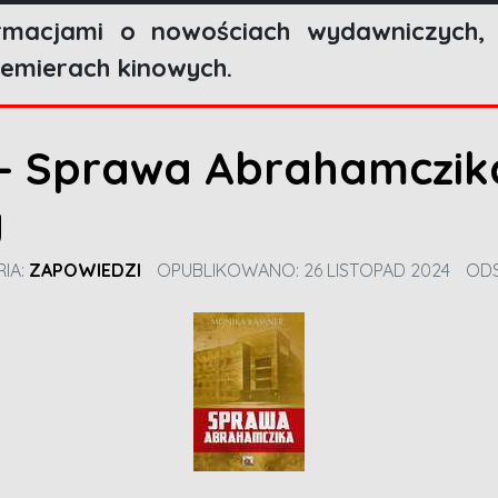
macjami o nowościach wydawniczych, z
remierach kinowych.
 - Sprawa Abrahamczik
y
IA:
ZAPOWIEDZI
OPUBLIKOWANO: 26 LISTOPAD 2024
ODS