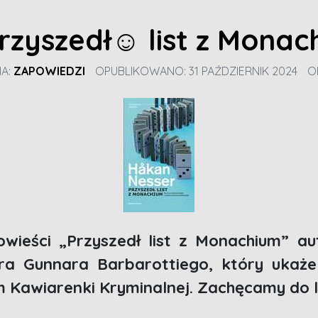
rzyszedł☺ list z Monac
IA:
ZAPOWIEDZI
OPUBLIKOWANO: 31 PAŹDZIERNIK 2024
O
owieści „Przyszedł list z Monachium” 
ra Gunnara Barbarottiego, który ukaż
Kawiarenki Kryminalnej. Zachęcamy do l