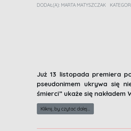
DODAŁ(A):
MARTA MATYSZCZAK
KATEGOR
Już 13 listopada premiera p
pseudonimem ukrywa się nie 
śmierci” ukaże się nakładem 
Kliknij, by czytać dalej...