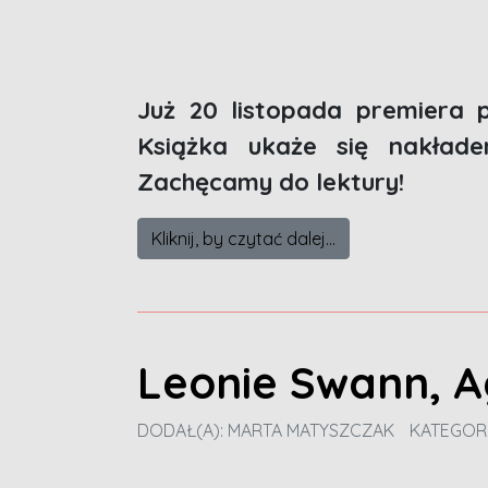
Już 20 listopada premiera 
Książka ukaże się nakład
Zachęcamy do lektury!
Kliknij, by czytać dalej...
Leonie Swann, A
DODAŁ(A):
MARTA MATYSZCZAK
KATEGOR