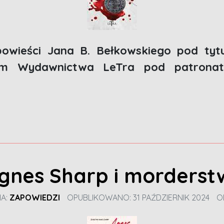
powieści Jana B. Bełkowskiego pod ty
em Wydawnictwa LeTra pod patronate
gnes Sharp i morderstw
IA:
ZAPOWIEDZI
OPUBLIKOWANO: 31 PAŹDZIERNIK 2024
O