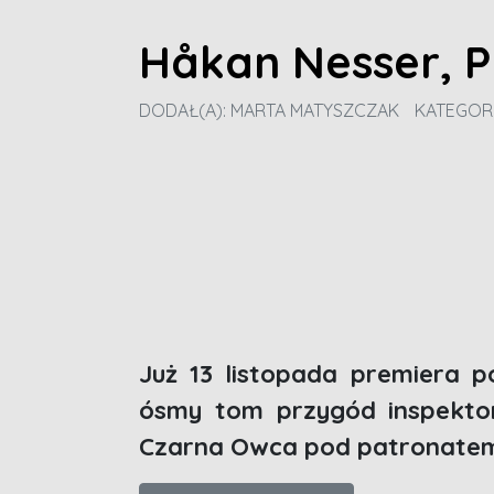
Håkan Nesser, P
DODAŁ(A):
MARTA MATYSZCZAK
KATEGOR
Już 13 listopada premiera p
ósmy tom przygód inspekto
Czarna Owca pod patronatem 