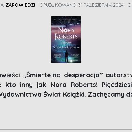
IA:
ZAPOWIEDZI
OPUBLIKOWANO: 31 PAŹDZIERNIK 2024
O
owieści „Śmiertelna desperacja” autors
kto inny jak Nora Roberts! Pięćdziesi
Wydawnictwa Świat Książki. Zachęcamy do