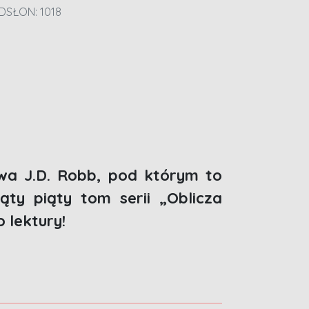
DSŁON: 1018
twa J.D. Robb, pod którym to
ąty piąty tom serii „Oblicza
 lektury!