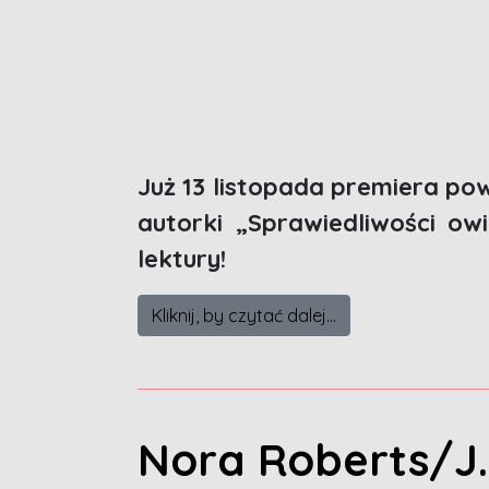
Już 13 listopada premiera po
autorki „Sprawiedliwości o
lektury!
Kliknij, by czytać dalej...
Nora Roberts/J.