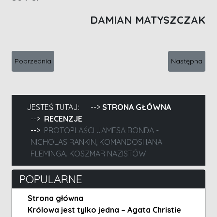
DAMIAN MATYSZCZAK
Poprzednia strona: Nie znika bez śladu
Następna stro
Poprzednia
Następna
JESTEŚ TUTAJ:
STRONA GŁÓWNA
RECENZJE
PROTOPLAŚCI JAMESA BONDA -
NICHOLAS RANKIN, KOMANDOSI IANA
FLEMINGA. KOSZMAR NAZISTÓW
POPULARNE
Strona główna
Królowa jest tylko jedna – Agata Christie