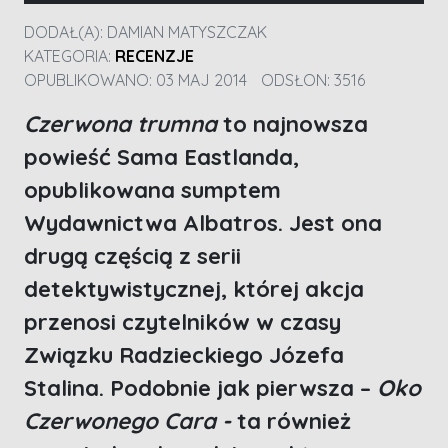
DODAŁ(A):
DAMIAN MATYSZCZAK
KATEGORIA:
RECENZJE
OPUBLIKOWANO: 03 MAJ 2014
ODSŁON: 3516
Czerwona trumna
to najnowsza
powieść Sama Eastlanda,
opublikowana sumptem
Wydawnictwa Albatros. Jest ona
drugą częścią z serii
detektywistycznej, której akcja
przenosi czytelników w czasy
Związku Radzieckiego Józefa
Stalina. Podobnie jak pierwsza –
Oko
Czerwonego Cara -
ta również