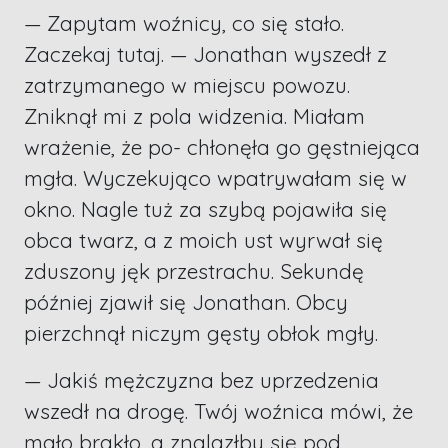
— Zapytam woźnicy, co się stało.
Zaczekaj tutaj. — Jonathan wyszedł z
zatrzymanego w miejscu powozu.
Zniknął mi z pola widzenia. Miałam
wrażenie, że po- chłonęła go gęstniejąca
mgła. Wyczekująco wpatrywałam się w
okno. Nagle tuż za szybą pojawiła się
obca twarz, a z moich ust wyrwał się
zduszony jęk przestrachu. Sekundę
później zjawił się Jonathan. Obcy
pierzchnął niczym gęsty obłok mgły.
— Jakiś mężczyzna bez uprzedzenia
wszedł na drogę. Twój woźnica mówi, że
mało brakło, a znalazłby się pod