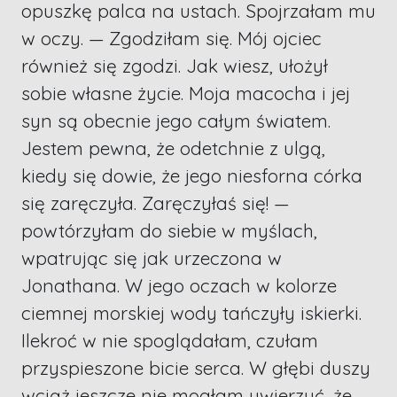
opuszkę palca na ustach. Spojrzałam mu
w oczy. — Zgodziłam się. Mój ojciec
również się zgodzi. Jak wiesz, ułożył
sobie własne życie. Moja macocha i jej
syn są obecnie jego całym światem.
Jestem pewna, że odetchnie z ulgą,
kiedy się dowie, że jego niesforna córka
się zaręczyła. Zaręczyłaś się! —
powtórzyłam do siebie w myślach,
wpatrując się jak urzeczona w
Jonathana. W jego oczach w kolorze
ciemnej morskiej wody tańczyły iskierki.
Ilekroć w nie spoglądałam, czułam
przyspieszone bicie serca. W głębi duszy
wciąż jeszcze nie mogłam uwierzyć, że