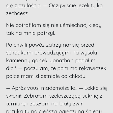
się z czułością. — Oczywiście jeżeli tylko
zechcesz.
Nie potrafiłam się nie uśmiechać, kiedy
tak na mnie patrzył.
Po chwili powóz zatrzymał się przed
schodkami prowadzącymi na wysoki
kamienny ganek. Jonathan podał mi
dłoń — poczułam, że pomimo rękawiczek
palce mam skostniałe od chłodu.
— Après vous, mademoiselle... — Lekko się
skłonił. Zebrałam szeleszczącą suknię z
turniurą i zeszłam na biały żwir
przykryty najcieńszą pajęczyną śniegu.