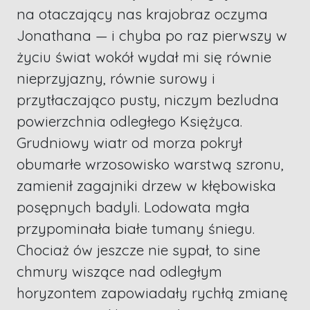
na otaczający nas krajobraz oczyma
Jonathana — i chyba po raz pierwszy w
życiu świat wokół wydał mi się równie
nieprzyjazny, równie surowy i
przytłaczająco pusty, niczym bezludna
powierzchnia odległego Księżyca.
Grudniowy wiatr od morza pokrył
obumarłe wrzosowisko warstwą szronu,
zamienił zagajniki drzew w kłębowiska
posępnych badyli. Lodowata mgła
przypominała białe tumany śniegu.
Chociaż ów jeszcze nie sypał, to sine
chmury wiszące nad odległym
horyzontem zapowiadały rychłą zmianę