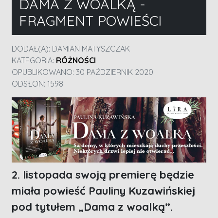
DAMA Z WOALKĄ -
FRAGMENT POWIEŚCI
DODAŁ(A):
DAMIAN MATYSZCZAK
KATEGORIA:
RÓŻNOŚCI
OPUBLIKOWANO: 30 PAŹDZIERNIK 2020
ODSŁON: 1598
2. listopada swoją premierę będzie
miała powieść Pauliny Kuzawińskiej
pod tytułem „Dama z woalką”.