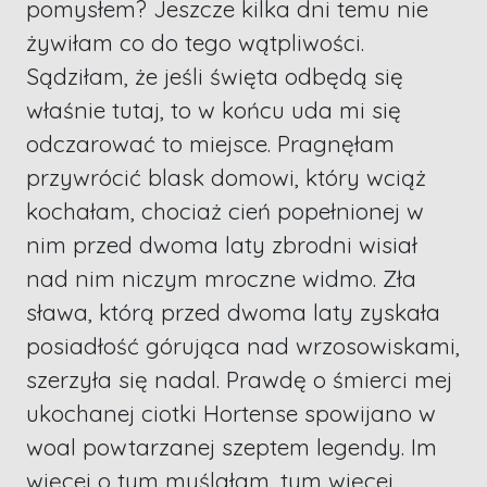
pomysłem? Jeszcze kilka dni temu nie
żywiłam co do tego wątpliwości.
Sądziłam, że jeśli święta odbędą się
właśnie tutaj, to w końcu uda mi się
odczarować to miejsce. Pragnęłam
przywrócić blask domowi, który wciąż
kochałam, chociaż cień popełnionej w
nim przed dwoma laty zbrodni wisiał
nad nim niczym mroczne widmo. Zła
sława, którą przed dwoma laty zyskała
posiadłość górująca nad wrzosowiskami,
szerzyła się nadal. Prawdę o śmierci mej
ukochanej ciotki Hortense spowijano w
woal powtarzanej szeptem legendy. Im
więcej o tym myślałam, tym więcej