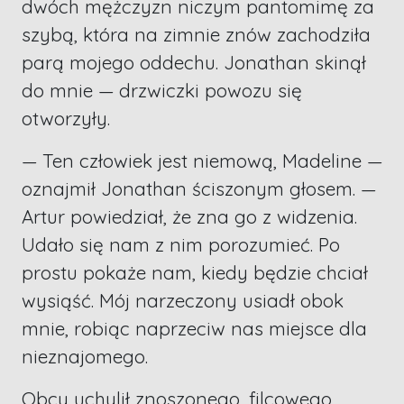
dwóch mężczyzn niczym pantomimę za
szybą, która na zimnie znów zachodziła
parą mojego oddechu. Jonathan skinął
do mnie — drzwiczki powozu się
otworzyły.
— Ten człowiek jest niemową, Madeline —
oznajmił Jonathan ściszonym głosem. —
Artur powiedział, że zna go z widzenia.
Udało się nam z nim porozumieć. Po
prostu pokaże nam, kiedy będzie chciał
wysiąść. Mój narzeczony usiadł obok
mnie, robiąc naprzeciw nas miejsce dla
nieznajomego.
Obcy uchylił znoszonego, filcowego