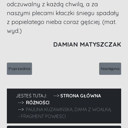
odczuwalny z każdą chwilą, a za
naszymi plecami kłaczki śniegu spadały
z popielatego nieba coraz gęściej. (mat.
wyd.)
DAMIAN MATYSZCZAK
Poprzednia strona: Aleksander Sowa, Wenus umiera - fragmen
Następna stro
Poprzednia
Następna
JESTEŚ TUTAJ:
STRONA GŁÓWNA
RÓŻNOŚCI
PAULINA KUZAWIŃSKA, DAMA Z WOALKĄ
- FRAGMENT POWIEŚCI