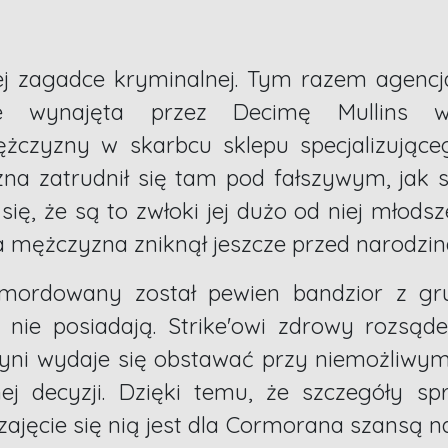
ej zagadce kryminalnej. Tym razem agenc
je wynajęta przez Decimę Mullins w
ężczyzny w skarbcu sklepu specjalizując
a zatrudnił się tam pod fałszywym, jak s
się, że są to zwłoki jej dużo od niej młods
 a mężczyzna zniknął jeszcze przed narodzi
 zamordowany został pewien bandzior z 
nie posiadają. Strike'owi zdrowy rozsąd
yni wydaje się obstawać przy niemożliwym
j decyzji. Dzięki temu, że szczegóły s
, zajęcie się nią jest dla Cormorana szansą