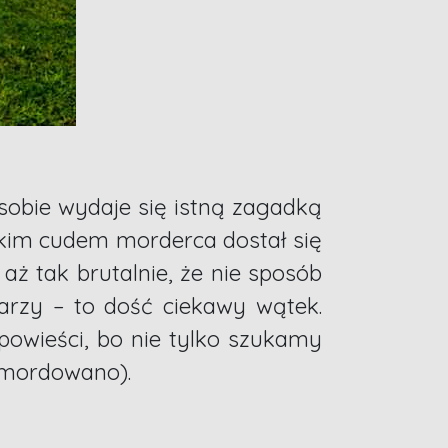
 sobie wydaje się istną zagadką
kim cudem morderca dostał się
aż tak brutalnie, że nie sposób
larzy – to dość ciekawy wątek.
powieści, bo nie tylko szukamy
zamordowano).