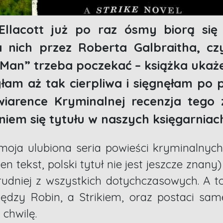
Ellacott już po raz ósmy biorą się
a nich przez Roberta Galbraitha, czy
Man” trzeba poczekać – książka ukaże 
yłam aż tak cierpliwa i sięgnęłam po 
wiarence Kryminalnej recenzja tego
niem się tytułu w naszych księgarniac
moja ulubiona seria powieści kryminalnych
 tekst, polski tytuł nie jest jeszcze znany
rudniej z wszystkich dotychczasowych. A 
iędzy Robin, a Strikiem, oraz postaci sam
 chwilę.