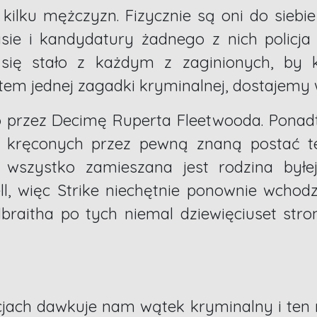
kilku mężczyzn. Fizycznie są oni do siebi
ie i kandydatury żadnego z nich policja n
się stało z każdym z zaginionych, by k
tem jednej zagadki kryminalnej, dostajemy w
rzez Decimę Ruperta Fleetwooda. Ponadto
kręconych przez pewną znaną postać tel
szystko zamieszana jest rodzina byłej
, więc Strike niechętnie ponownie wchodzi
braitha po tych niemal dziewięciuset str
jach dawkuje nam wątek kryminalny i ten 