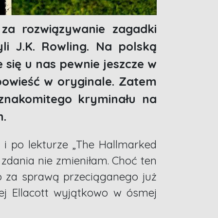
 za rozwiązywanie zagadki
li J.K. Rowling. Na polską
się u nas pewnie jeszcze w
powieść w oryginale. Zatem
 znakomitego kryminału na
h.
 i po lekturze „The Hallmarked
) zdania nie zmieniłam. Choć ten
to za sprawą przeciąganego już
ej Ellacott wyjątkowo w ósmej