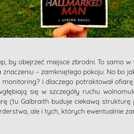
p, by obejrzeć miejsce zbrodni. To samo w
 znaczeniu – zamkniętego pokoju. No bo ja
onitoring? I dlaczego potraktował ofiarę 
 wgłębiają się w szczegóły ruchu wolnomu
rę (tu Galbraith buduje ciekawą strukturę 
derstwa, ale i tych, których ewentualnie 