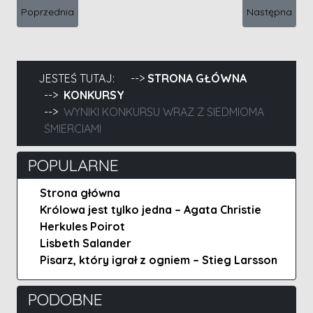
Poprzednia strona: Zgarnij Ostrze Anne Mette Hancock!
Następna stron
Poprzednia
Następna
JESTEŚ TUTAJ:
STRONA GŁÓWNA
KONKURSY
WYNIKI KONKURSU WRAZ Z SIEDMIOMA
ŚMIERCIAMI
POPULARNE
Strona główna
Królowa jest tylko jedna – Agata Christie
Herkules Poirot
Lisbeth Salander
Pisarz, który igrał z ogniem – Stieg Larsson
PODOBNE