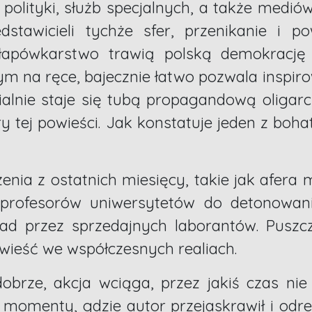
polityki, służb specjalnych, a także medi
stawicieli tychże sfer, przenikanie i po
 łapówkarstwo trawią polską demokrację
ym na ręce, bajecznie łatwo pozwala inspi
alnie staje się tubą propagandową oligarc
ury tej powieści. Jak konstatuje jeden z boh
nia z ostatnich miesięcy, takie jak afera
profesorów uniwersytetów do detonowa
ad przez sprzedajnych laborantów. Puszcza
ieść we współczesnych realiach.
obrze, akcja wciąga, przez jakiś czas n
ą momenty, gdzie autor przejaskrawił i odre