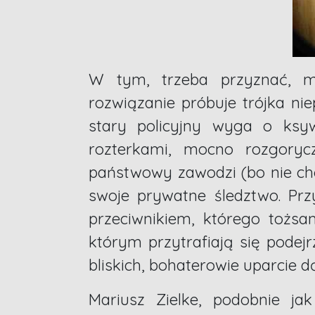
W tym, trzeba przyznać, mi
rozwiązanie próbuje trójka ni
stary policyjny wyga o ksyw
rozterkami, mocno rozgorycz
państwowy zawodzi (bo nie chc
swoje prywatne śledztwo. Prz
przeciwnikiem, którego tożsam
którym przytrafiają się podejr
bliskich, bohaterowie uparcie dą
Mariusz Zielke, podobnie ja