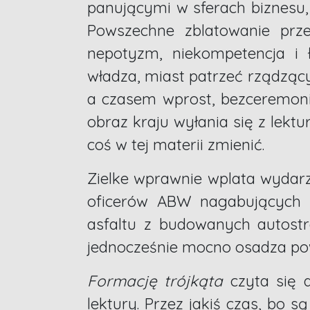
panującymi w sferach biznesu, 
Powszechne zblatowanie przed
nepotyzm, niekompetencja i
władza, miast patrzeć rządząc
a czasem wprost, bezceremoni
obraz kraju wyłania się z lekt
coś w tej materii zmienić.
Zielke wprawnie wplata wydarze
oficerów ABW nagabujących 
asfaltu z budowanych autostr
jednocześnie mocno osadza pow
Formację trójkąta
czyta się d
lektury. Przez jakiś czas, bo s