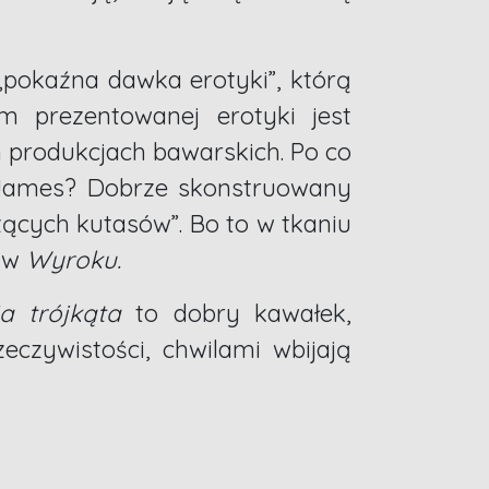
„pokaźna dawka erotyki”, którą
om prezentowanej erotyki jest
 produkcjach bawarskich. Po co
. James? Dobrze skonstruowany
zących kutasów”. Bo to w tkaniu
ż w
Wyroku.
a trójkąta
to dobry kawałek,
zeczywistości, chwilami wbijają