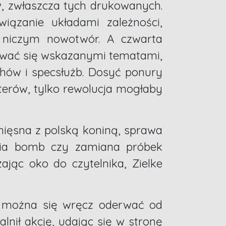
ów, zwłaszcza tych drukowanych.
wiązanie układami zależności,
 niczym nowotwór. A czwarta
rować się wskazanymi tematami,
hów i specsłużb. Dosyć ponury
aterów, tylko rewolucja mogłaby
 mięsna z polską koniną, sprawa
nia bomb czy zamiana próbek
jąc oko do czytelnika, Zielke
ie można się wręcz oderwać od
alnił akcję, udając się w stronę