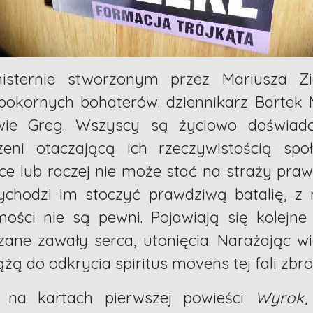
sternie stworzonym przez Mariusza Zie
epokornych bohaterów: dziennikarz Bartek
ie Greg. Wszyscy są życiowo doświadcz
eni otaczającą ich rzeczywistością społ
e lub raczej nie może stać na straży pra
ychodzi im stoczyć prawdziwą batalię, z
ości nie są pewni. Pojawiają się kolejne
zane zawały serca, utonięcia. Narażając wi
żą do odkrycia spiritus movens tej fali zbro
k na kartach pierwszej powieści
Wyrok
,