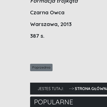
Formacja trójkąta
Czarna Owca
Warszawa, 2013
387 s.
Poprzednia strona: Mock opętany
Poprzednia
JESTEŚ TUTAJ:
STRONA GŁÓWN
POPULARNE