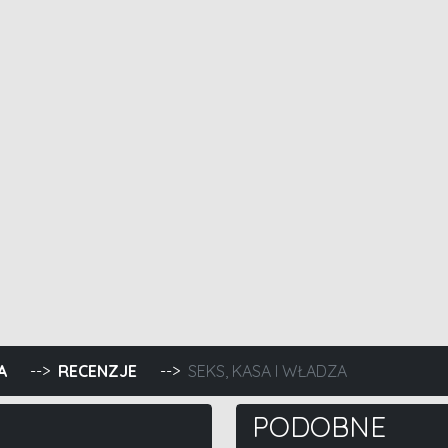
A
RECENZJE
SEKS, KASA I WŁADZA
PODOBNE