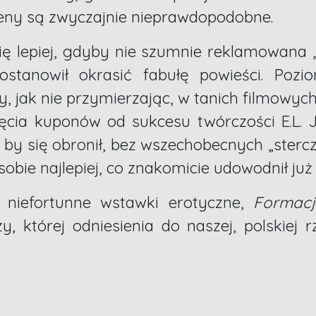
sceny są zwyczajnie nieprawdopodobne.
ię lepiej, gdyby nie szumnie reklamowana 
stanowił okrasić fabułę powieści. Pozi
jak nie przymierzając, w tanich filmowych
ięcia kuponów od sukcesu twórczości E.L
by się obronił, bez wszechobecnych „sterc
 sobie najlepiej, co znakomicie udowodnił ju
 niefortunne wstawki erotyczne,
Formacj
y, której odniesienia do naszej, polskiej r