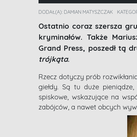
DODAŁ(A):
DAMIAN MATYSZCZAK
KATEGOR
Ostatnio coraz szersza gru
kryminałów. Także Mariusz
Grand Press, poszedł tą d
trójkąta
.
Rzecz dotyczy prób rozwikłani
giełdy. Są tu duże pieniądze,
spiskowe, wskazujące na wspó
zabójców, a nawet obcych wyw