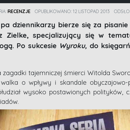
IA:
RECENZJE
OPUBLIKOWANO: 12 LISTOPAD 2013
ODSŁON
pa dziennikarzy bierze się za pisani
 Zielke, specjalizujący się w tema
rogą. Po sukcesie
Wyroku,
do księgarń
a zagadki tajemniczej śmierci Witolda Swor
 walka o wpływy i skandale obyczajowo-po
łudział wysoko postawionych polityków, cz
iadów.