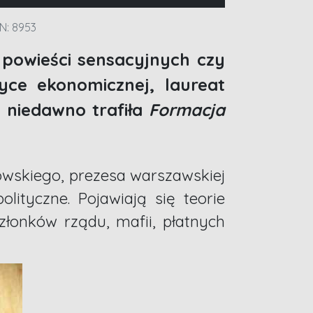
: 8953
e powieści sensacyjnych czy
tyce ekonomicznej, laureat
 niedawno trafiła
Formacja
owskiego, prezesa warszawskiej
lityczne. Pojawiają się teorie
łonków rządu, mafii, płatnych