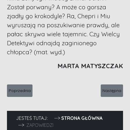
Został porwany? A może co gorsza
zjadły go krokodyle? Ra, Chepri i Miu
wyruszają na poszukiwanie prawdy, ale
pałac skrywa wiele tajemnic. Czy Wielcy
Detektywi odnajdą zaginionego
chłopca? (mat. wyd.)
MARTA MATYSZCZAK
Poprzednia strona: Anna Klejzerowicz, Ofiara spełniona
Następna stron
Poprzednia
Następna
JESTEŚ TUTAJ:
STRONA GŁÓWNA
ZAPOWIEDZI