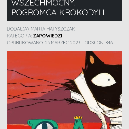
WSZECHMOCNY.
POGROMCA KROKODYLI
DODAŁ(A):
MARTA MATYSZCZAK
KATEGORIA:
ZAPOWIEDZI
OPUBLIKOWANO: 23 MARZEC 2023
ODSŁON: 846