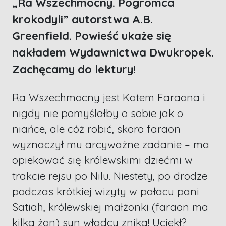
„Ra Wszechmocny. Pogromca
krokodyli” autorstwa A.B.
Greenfield. Powieść ukaże się
nakładem Wydawnictwa Dwukropek.
Zachęcamy do lektury!
Ra Wszechmocny jest Kotem Faraona i
nigdy nie pomyślałby o sobie jak o
niańce, ale cóż robić, skoro faraon
wyznaczył mu arcyważne zadanie – ma
opiekować się królewskimi dziećmi w
trakcie rejsu po Nilu. Niestety, po drodze
podczas krótkiej wizyty w pałacu pani
Satiah, królewskiej małżonki (faraon ma
kilka żon) syn władcy znika! Uciekł?