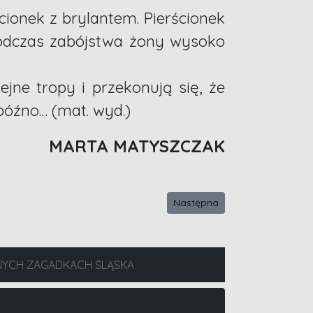
ionek z brylantem. Pierścionek
 podczas zabójstwa żony wysoko
jne tropy i przekonują się, że
późno… (mat. wyd.)
MARTA MATYSZCZAK
Następna strona: Tomasz Dusz
Następna
NYCH ZAGADKACH ŚLĄSKA