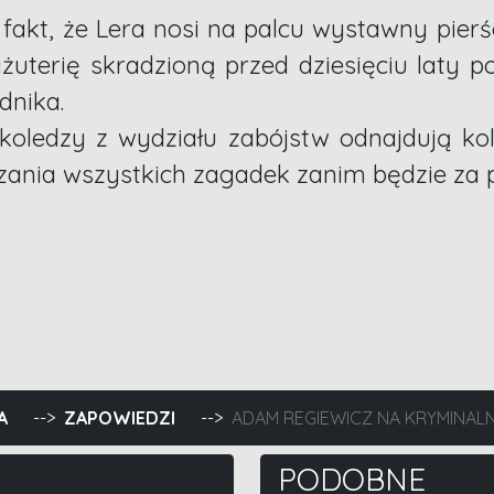
akt, że Lera nosi na palcu wystawny pierśc
żuterię skradzioną przed dziesięciu laty
dnika.
koledzy z wydziału zabójstw odnajdują kole
zania wszystkich zagadek zanim będzie za 
noc
A
ZAPOWIEDZI
ADAM REGIEWICZ NA KRYMINAL
PODOBNE