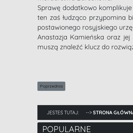
Sprawę dodatkowo komplikuje f
ten zaś łudząco przypomina bi
postawionego rosyjskiego urzę
Anastazja Kamieńska oraz jej 
muszą znaleźć klucz do rozwią
Poprzednia strona: Małgorzata Rogala, Cicha 
Poprzednia
JESTEŚ TUTAJ:
STRONA GŁÓWN
POPULARNE