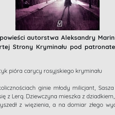
j powieści autorstwa Aleksandry Mari
rtej Strony Kryminału pod patronate
yk pióra carycy rosyjskiego kryminału
licznościach ginie młody milicjant, Sasza
się z Lerą. Dziewczyna mieszka z dziadkiem, k
yszedł z więzienia, a na domiar złego w