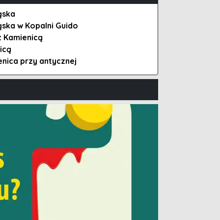
ąska
ąska w Kopalni Guido
z Kamienicą
icą
nica przy antycznej