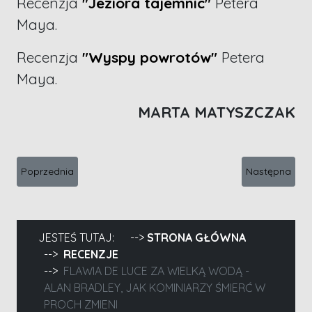
Recenzja
"Jeziora tajemnic"
Petera
Maya.
Recenzja
"Wyspy powrotów"
Petera
Maya.
MARTA MATYSZCZAK
Poprzednia strona: Morderca ofiarą - Pierre Lemaitre, Trzy dni i
Następna stro
Poprzednia
Następna
JESTEŚ TUTAJ:
STRONA GŁÓWNA
RECENZJE
FLAWIA DE LUCE ZA WIELKĄ WODĄ -
ALAN BRADLEY, JAK KOMINIARZY ŚMIERĆ W
PROCH ZMIENI