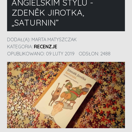
ANGIELSKIM STYLU -
ZDENĚK JIROTKA,
„SATURNIN”
DODAŁ(A):
MARTA MATYSZCZAK
KATEGORIA:
RECENZJE
OPUBLIKOWANO: 09 LUTY 2019
ODSŁON: 2488