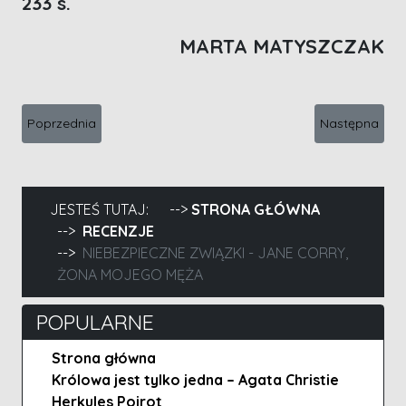
233 s.
MARTA MATYSZCZAK
Poprzednia strona: Szetlandy noir - Ann Cleeves, Czerwień kośc
Następna stron
Poprzednia
Następna
JESTEŚ TUTAJ:
STRONA GŁÓWNA
RECENZJE
NIEBEZPIECZNE ZWIĄZKI - JANE CORRY,
ŻONA MOJEGO MĘŻA
POPULARNE
Strona główna
Królowa jest tylko jedna – Agata Christie
Herkules Poirot