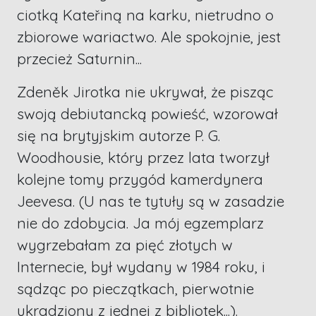
ciotką Kateřiną na karku, nietrudno o
zbiorowe wariactwo. Ale spokojnie, jest
przecież Saturnin...
Zdeněk Jirotka nie ukrywał, że pisząc
swoją debiutancką powieść, wzorował
się na brytyjskim autorze P. G.
Woodhousie, który przez lata tworzył
kolejne tomy przygód kamerdynera
Jeevesa. (U nas te tytuły są w zasadzie
nie do zdobycia. Ja mój egzemplarz
wygrzebałam za pięć złotych w
Internecie, był wydany w 1984 roku, i
sądząc po pieczątkach, pierwotnie
ukradziony z jednej z bibliotek...).