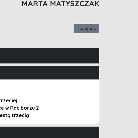
MARTA MATYSZCZAK
Następna strona: Wyniki konku
Następna
rzeciej
ece w Raciborzu 2
estą trzecią