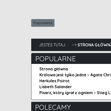
Poprzednia strona: Zgarnij Zbrodnię nad urwis
Poprzednia
JESTEŚ TUTAJ:
STRONA GŁÓWN
POPULARNE
Strona główna
Królowa jest tylko jedna – Agata Chri
Herkules Poirot
Lisbeth Salander
Pisarz, który igrał z ogniem – Stieg 
POLECAMY