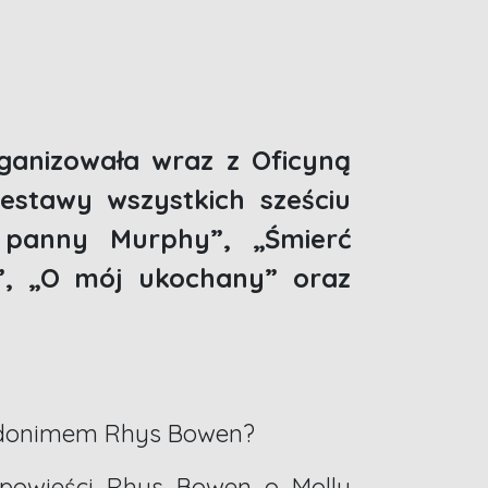
ganizowała wraz z Oficyną
estawy wszystkich sześciu
 panny Murphy”, „Śmierć
o”, „O mój ukochany” oraz
seudonimem Rhys Bowen?
ć powieści Rhys Bowen o Molly