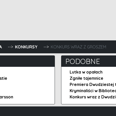
kiem
A
KONKURSY
KONKURS WRAZ Z GROSZEM
PODOBNE
Lutka w opałach
stie
Zgniłe tajemnice
Premiera Dwudziestej t
Kryminaliści w Bibliot
Larsson
Konkurs wraz z Dwudzi