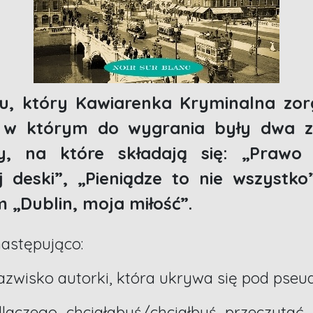
u, który Kawiarenka Kryminalna zor
, w którym do wygrania były dwa z
y, na które składają się: „Prawo
 deski”, „Pieniądze to nie wszystk
 „Dublin, moja miłość”.
astępująco:
 nazwisko autorki, która ukrywa się pod p
laczego chciałabyś/chciałbyś przeczyta