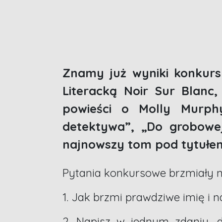
Znamy już wyniki konkurs
Literacką Noir Sur Blanc
powieści o Molly Murph
detektywa”, „Do grobowej
najnowszy tom pod tytułem
Pytania konkursowe brzmiały n
1. Jak brzmi prawdziwe imię i
2. Napisz w jednym zdaniu, d