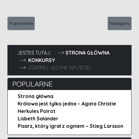
Poprzednia strona: Zgarnij Honoratę!
Następna stro
Poprzednia
Następna
JESTEŚ TUTAJ:
STRONA GŁÓWNA
KONKURSY
ZGARNIJ JEDYNE WYJŚCIE!
POPULARNE
Strona główna
Królowa jest tylko jedna – Agata Christie
Herkules Poirot
Lisbeth Salander
Pisarz, który igrał z ogniem – Stieg Larsson