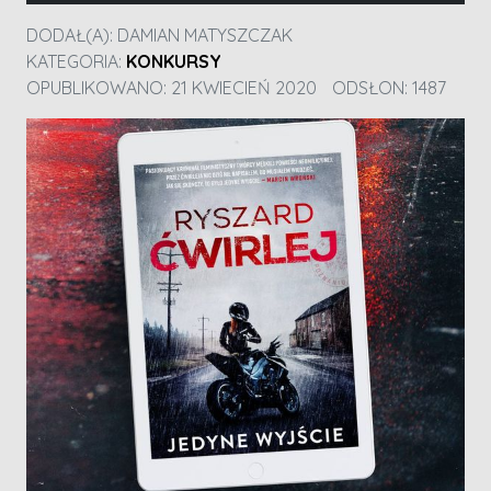
DODAŁ(A):
DAMIAN MATYSZCZAK
KATEGORIA:
KONKURSY
OPUBLIKOWANO: 21 KWIECIEŃ 2020
ODSŁON: 1487