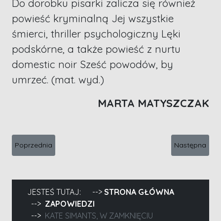
Do dorobku pisarki zalicza się również
powieść kryminalną Jej wszystkie
śmierci, thriller psychologiczny Lęki
podskórne, a także powieść z nurtu
domestic noir Sześć powodów, by
umrzeć. (mat. wyd.)
MARTA MATYSZCZAK
Poprzednia strona: Marcin B. Łukasiewicz, Śmierć na osiedlu
Następna stro
Poprzednia
Następna
JESTEŚ TUTAJ:
STRONA GŁÓWNA
ZAPOWIEDZI
KATE SIMANTS, W ZAMKNIĘCIU