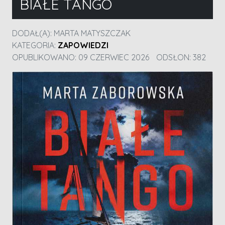
BIAŁE TANGO
DODAŁ(A):
MARTA MATYSZCZAK
KATEGORIA:
ZAPOWIEDZI
OPUBLIKOWANO: 09 CZERWIEC 2026
ODSŁON: 382