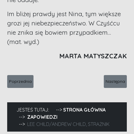
Im bliżej prawdy jest Nina, tym większe
grozi jej niebezpieczeństwo. W Czyśćcu
nie znika się bowiem przypadkiem…
(mat. wyd.)
MARTA MATYSZCZAK
Poprzednia strona: Justyna Mietlicka, Dyptyk
Następna stro
Poprzednia
Następna
JESTEŚ TUTAJ:
STRONA GŁÓWNA
ZAPOWIEDZI
LEE CHILD/ANDREW CHILD, STRAŻNIK