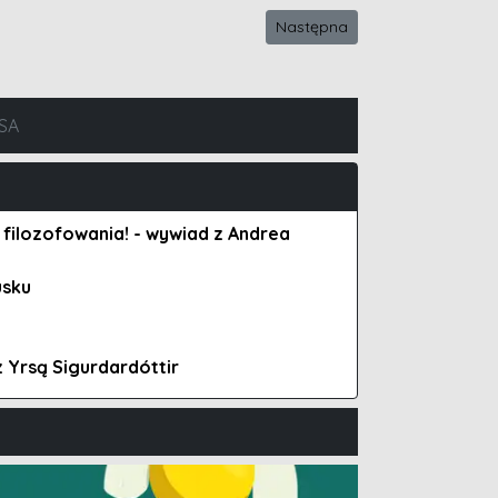
Następna strona: Gareth Rubi
Następna
SA
 filozofowania! - wywiad z Andrea
usku
 Yrsą Sigurdardóttir