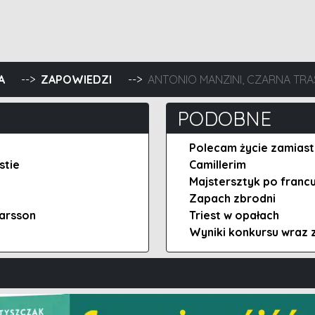
tie. Nieuchwytna kobieta
A
ZAPOWIEDZI
ANTONIO MANZINI, CZARNA TRA
PODOBNE
Polecam życie zamiast
stie
Camillerim
Majstersztyk po franc
Zapach zbrodni
Larsson
Triest w opałach
Wyniki konkursu wraz z