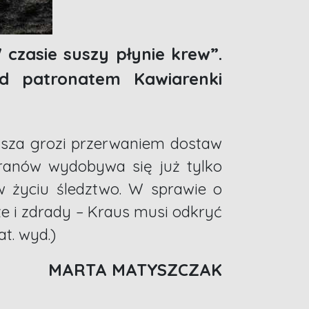
czasie suszy płynie krew”.
d patronatem Kawiarenki
usza grozi przerwaniem dostaw
ranów wydobywa się już tylko
w życiu śledztwo. W sprawie o
sze i zdrady – Kraus musi odkryć
t. wyd.)
MARTA MATYSZCZAK