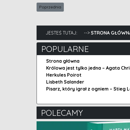
Poprzednia strona: Lucy Worsley, Agatha Chris
Poprzednia
JESTEŚ TUTAJ:
STRONA GŁÓWN
POPULARNE
Strona główna
Królowa jest tylko jedna – Agata Chri
Herkules Poirot
Lisbeth Salander
Pisarz, który igrał z ogniem – Stieg 
POLECAMY