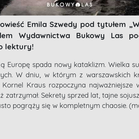
powieść Emila Szwedy pod tytułem „W 
adem Wydawnictwa Bukowy Las po
 lektury!
sją Europę spada nowy kataklizm. Wielka s
ch. W dniu, w którym z warszawskich k
nt Kornel Kraus rozpoczyna najważniejsze 
uż zatrzymał. Sekrety sprzed lat, tajne soju
asto pogrąży się w kompletnym chaosie. (ma