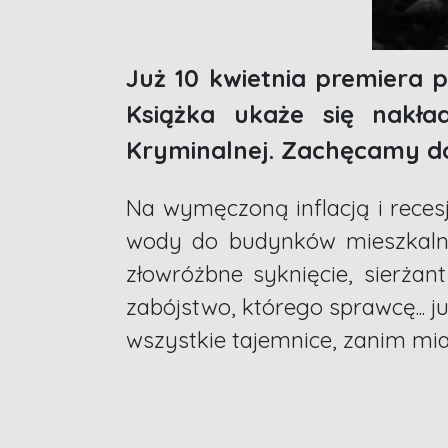
Już 10 kwietnia premiera 
Książka ukaże się nakł
Kryminalnej. Zachęcamy do
Na wymęczoną inflacją i rece
wody do budynków mieszkalny
złowróżbne syknięcie, sierża
zabójstwo, którego sprawcę... j
wszystkie tajemnice, zanim mi