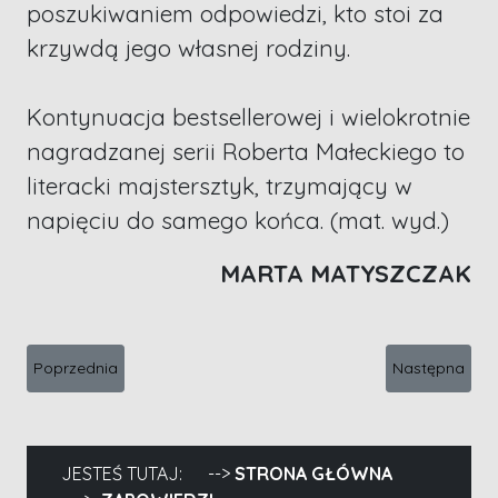
poszukiwaniem odpowiedzi, kto stoi za
krzywdą jego własnej rodziny.
Kontynuacja bestsellerowej i wielokrotnie
nagradzanej serii Roberta Małeckiego to
literacki majstersztyk, trzymający w
napięciu do samego końca. (mat. wyd.)
MARTA MATYSZCZAK
Poprzednia strona: Maciej Siembieda, Orient
Następna str
Poprzednia
Następna
JESTEŚ TUTAJ:
STRONA GŁÓWNA