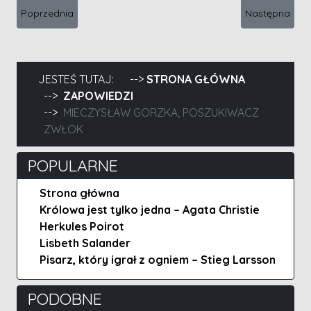
Poprzednia strona: Hanna Greń, Więzy krwi
Następna stro
Poprzednia
Następna
JESTEŚ TUTAJ:
STRONA GŁÓWNA
ZAPOWIEDZI
MIECZYSŁAW GORZKA, POSZUKIWACZ
ZWŁOK
POPULARNE
Strona główna
Królowa jest tylko jedna – Agata Christie
Herkules Poirot
Lisbeth Salander
Pisarz, który igrał z ogniem – Stieg Larsson
PODOBNE