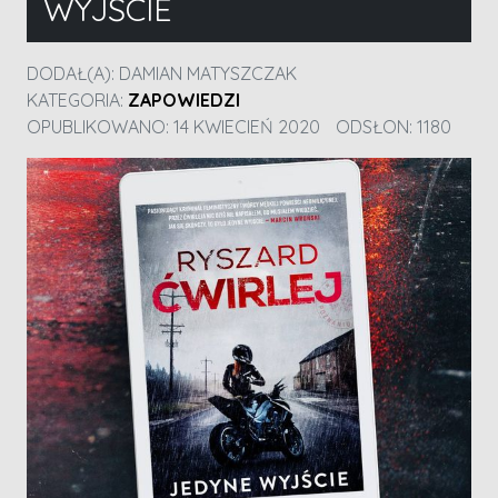
WYJŚCIE
DODAŁ(A):
DAMIAN MATYSZCZAK
KATEGORIA:
ZAPOWIEDZI
OPUBLIKOWANO: 14 KWIECIEŃ 2020
ODSŁON: 1180