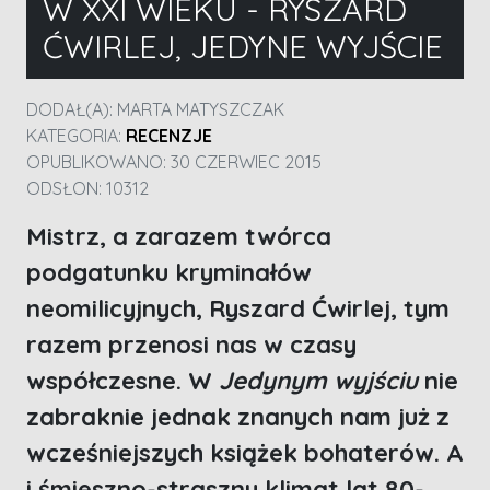
W XXI WIEKU - RYSZARD
ĆWIRLEJ, JEDYNE WYJŚCIE
DODAŁ(A):
MARTA MATYSZCZAK
KATEGORIA:
RECENZJE
OPUBLIKOWANO: 30 CZERWIEC 2015
ODSŁON: 10312
Mistrz, a zarazem twórca
podgatunku kryminałów
neomilicyjnych, Ryszard Ćwirlej, tym
razem przenosi nas w czasy
współczesne. W
Jedynym wyjściu
nie
zabraknie jednak znanych nam już z
wcześniejszych książek bohaterów. A
i śmieszno-straszny klimat lat 80-