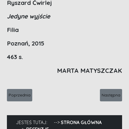
Ryszard Ćwirlej
Jedyne wyjście
Filia
Poznań, 2015
463 s.
MARTA MATYSZCZAK
Poprzednia strona: Agent w opałach - Morten Storm, Paul Cruic
Następna stro
Poprzednia
Następna
JESTEŚ TUTAJ:
STRONA GŁÓWNA