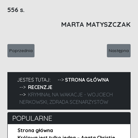
556 s.
MARTA MATYSZCZAK
Poprzednia strona: Maszyna do zabijania - C. J. Chivers, Kałas
Następna stro
Poprzednia
Następna
JESTEŚ TUTAJ:
STRONA GŁÓWNA
RECENZJE
KRYMINAŁ NA WAKACJE - WOJCIECH
NERKOWSKI, ZDRADA SCENARZYSTÓW
POPULARNE
Strona główna
Królowa jest tylko jedna – Agata Christie