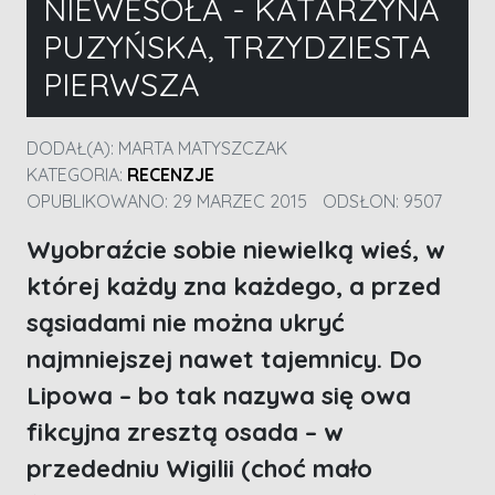
NIEWESOŁA - KATARZYNA
PUZYŃSKA, TRZYDZIESTA
PIERWSZA
DODAŁ(A):
MARTA MATYSZCZAK
KATEGORIA:
RECENZJE
OPUBLIKOWANO: 29 MARZEC 2015
ODSŁON: 9507
Wyobraźcie sobie niewielką wieś, w
której każdy zna każdego, a przed
sąsiadami nie można ukryć
najmniejszej nawet tajemnicy. Do
Lipowa – bo tak nazywa się owa
fikcyjna zresztą osada – w
przededniu Wigilii (choć mało