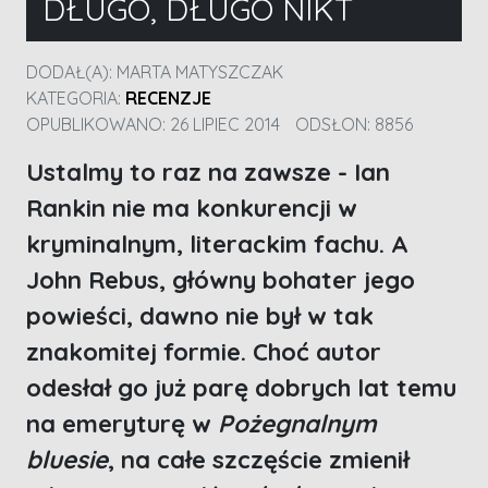
DŁUGO, DŁUGO NIKT
DODAŁ(A):
MARTA MATYSZCZAK
KATEGORIA:
RECENZJE
OPUBLIKOWANO: 26 LIPIEC 2014
ODSŁON: 8856
Ustalmy to raz na zawsze - Ian
Rankin nie ma konkurencji w
kryminalnym, literackim fachu. A
John Rebus, główny bohater jego
powieści, dawno nie był w tak
znakomitej formie. Choć autor
odesłał go już parę dobrych lat temu
na emeryturę w
Pożegnalnym
bluesie
, na całe szczęście zmienił