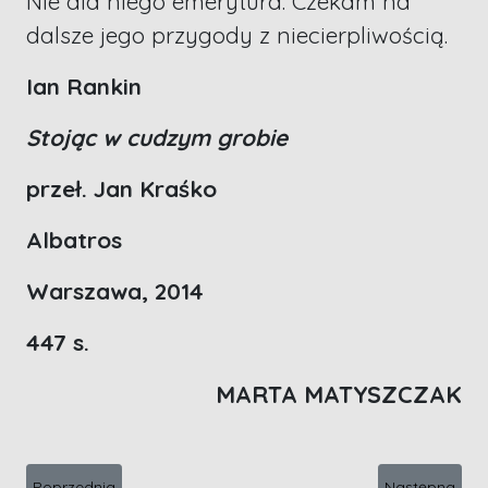
Nie dla niego emerytura. Czekam na
dalsze jego przygody z niecierpliwością.
Ian Rankin
Stojąc w cudzym grobie
przeł. Jan Kraśko
Albatros
Warszawa, 2014
447 s.
MARTA MATYSZCZAK
Poprzednia strona: Kryminał na leżak
Następna stro
Poprzednia
Następna