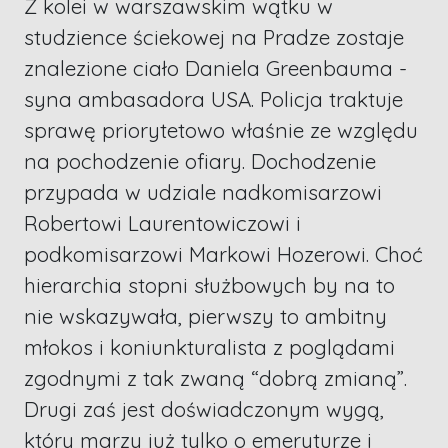
Z kolei w warszawskim wątku w
studzience ściekowej na Pradze zostaje
znalezione ciało Daniela Greenbauma -
syna ambasadora USA. Policja traktuje
sprawę priorytetowo właśnie ze względu
na pochodzenie ofiary. Dochodzenie
przypada w udziale nadkomisarzowi
Robertowi Laurentowiczowi i
podkomisarzowi Markowi Hozerowi. Choć
hierarchia stopni służbowych by na to
nie wskazywała, pierwszy to ambitny
młokos i koniunkturalista z poglądami
zgodnymi z tak zwaną “dobrą zmianą”.
Drugi zaś jest doświadczonym wygą,
który marzy już tylko o emeryturze i