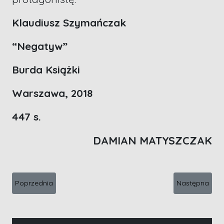
Klaudiusz Szymańczak
“Negatyw”
Burda Książki
Warszawa, 2018
447 s.
DAMIAN MATYSZCZAK
Poprzednia strona: Kryminał w warzywnym sosie – Mikołaj Marc
Następna stro
Poprzednia
Następna