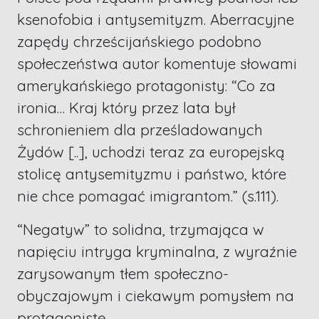
ksenofobia i antysemityzm. Aberracyjne
zapędy chrześcijańskiego podobno
społeczeństwa autor komentuje słowami
amerykańskiego protagonisty: “Co za
ironia… Kraj który przez lata był
schronieniem dla prześladowanych
Żydów [..], uchodzi teraz za europejską
stolicę antysemityzmu i państwo, które
nie chce pomagać imigrantom.” (s.111).
“Negatyw” to solidna, trzymająca w
napięciu intryga kryminalna, z wyraźnie
zarysowanym tłem społeczno-
obyczajowym i ciekawym pomysłem na
protagonistę.