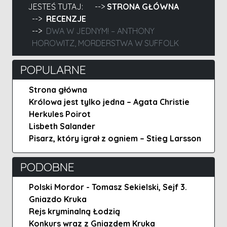
JESTEŚ TUTAJ:
STRONA GŁÓWNA
RECENZJE
DWA W JEDNYM! – ANTHONY
HOROWITZ, MORDERSTWA W SUFFOLK
POPULARNE
Strona główna
Królowa jest tylko jedna – Agata Christie
Herkules Poirot
Lisbeth Salander
Pisarz, który igrał z ogniem – Stieg Larsson
PODOBNE
Polski Mordor - Tomasz Sekielski, Sejf 3.
Gniazdo Kruka
Rejs kryminalną Łodzią
Konkurs wraz z Gniazdem Kruka