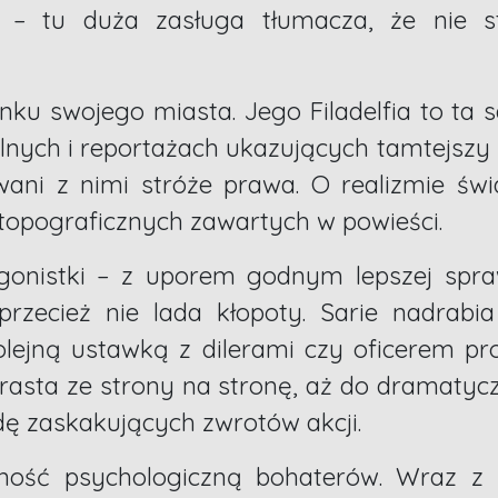
 – tu duża zasługa tłumacza, że nie st
runku swojego miasta. Jego Filadelfia to t
nych i reportażach ukazujących tamtejszy p
owani z nimi stróże prawa. O realizmie ś
opograficznych zawartych w powieści.
agonistki – z uporem godnym lepszej spr
rzecież nie lada kłopoty. Sarie nadrabi
lejną ustawką z dilerami czy oficerem 
wzrasta ze strony na stronę, aż do dramatyc
wdę zaskakujących zwrotów akcji.
dność psychologiczną bohaterów. Wraz z