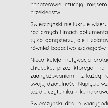
bohaterowie rzucają mięsem
przekleństw.
Swierczynski nie lukruje wize
rozlicznych filmach dokumental
tylko gangsterzy, ale i zblat
również bogactwo szczegółów t
Nieco kuleje motywacja prot
chłopaka, przez którego ma p
zaangażowaniem – z każdą ko
swojej działalności. Napięcie 
też dla czytelnika kilka napra
Swierczynski dba o wiarygo