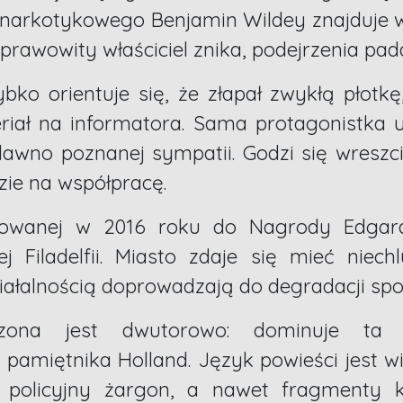
ynarkotykowego Benjamin Wildey znajduje w 
rawowity właściciel znika, podejrzenia pada
ko orientuje się, że złapał zwykłą płotkę
riał na informatora. Sama protagonistka 
dawno poznanej sympatii. Godzi się wreszci
zie na współpracę.
nowanej w 2016 roku do Nagrody Edgara
j Filadelfii. Miasto zdaje się mieć niec
iałalnością doprowadzają do degradacji spo
zona jest dwutorowo: dominuje ta t
amiętnika Holland. Język powieści jest wi
 policyjny żargon, a nawet fragmenty 