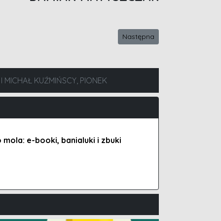
Następna strona: Na krawędzi 
Następna
I MICHAŁ KUŹMIŃSCY, PIONEK
ola: e-booki, banialuki i zbuki