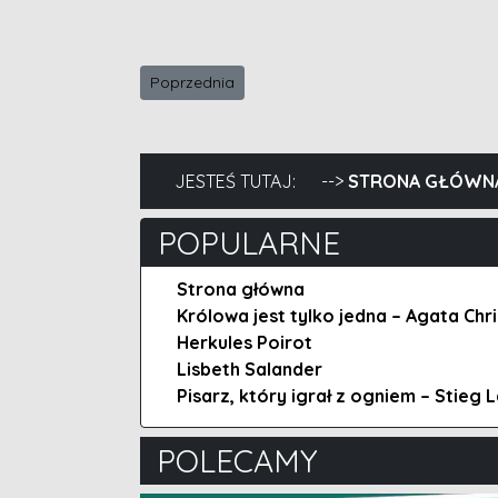
Poprzednia strona: Kryminalny Tarnobrzeg - E
Poprzednia
JESTEŚ TUTAJ:
STRONA GŁÓWN
POPULARNE
Strona główna
Królowa jest tylko jedna – Agata Chri
Herkules Poirot
Lisbeth Salander
Pisarz, który igrał z ogniem – Stieg 
POLECAMY