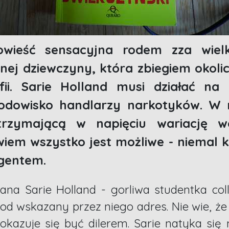
wieść sensacyjna rodem zza wielki
nej dziewczyny, która zbiegiem okoli
lfii. Sarie Holland musi działać na
rodowisko handlarzy narkotyków. W 
trzymającą w napięciu wariację w
iem wszystko jest możliwe - niemal k
gentem.
na Sarie Holland - gorliwa studentka coll
pod wskazany przez niego adres. Nie wie, 
kazuje się być dilerem. Sarie natyka się 