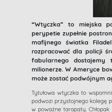
“Wtyczka” to miejska po
perypetie zupełnie postron
mafijnego światka Filade
rozpracować dla policji ś
fabularnego dostajemy 
milionerze. W Ameryce bow
może zostać podwójnym a
Tytułowa wtyczka to wspomnia
podwozi przystojnego kolegę 
w poważne tarapaty. Chłopak o