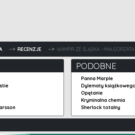
welina Dyda, Przychodzę nie w porę
A
RECENZJE
WAMPIR ZE ŚLĄSKA - MAŁGORZATA 
PODOBNE
Panna Marple
stie
Dylematy książkowego m
Opętanie
Kryminalna chemia
Larsson
Sherlock totalny