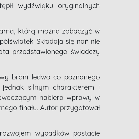
ępił wydźwięku oryginalnych
a sama, którą można zobaczyć w
ółświatek. Składają się nań nie
wiata przedstawionego świadczy
awy broni ledwo co poznanego
a jednak silnym charakterem i
prowadzącym nabiera wprawy w
znego finału. Autor przygotował
 rozwojem wypadków postacie