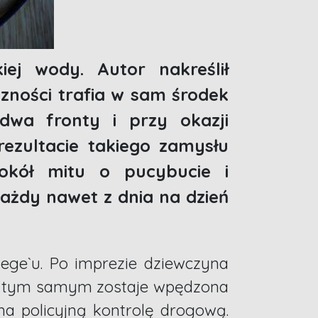
ej wody. Autor nakreślił
czności trafia w sam środek
 dwa fronty i przy okazji
rezultacie takiego zamysłu
okół mitu o pucybucie i
ażdy nawet z dnia na dzień
ege`u. Po imprezie dziewczyna
że tym samym zostaje wpędzona
na policyjną kontrolę drogową.