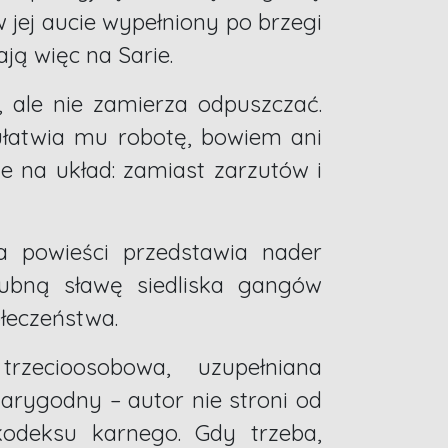
jej aucie wypełniony po brzegi
ją więc na Sarie.
, ale nie zamierza odpuszczać.
ułatwia mu robotę, bowiem ani
e na układ: zamiast zarzutów i
 powieści przedstawia nader
hlubną sławę siedliska gangów
łeczeństwa.
rzecioosobowa, uzupełniana
arygodny – autor nie stroni od
kodeksu karnego. Gdy trzeba,