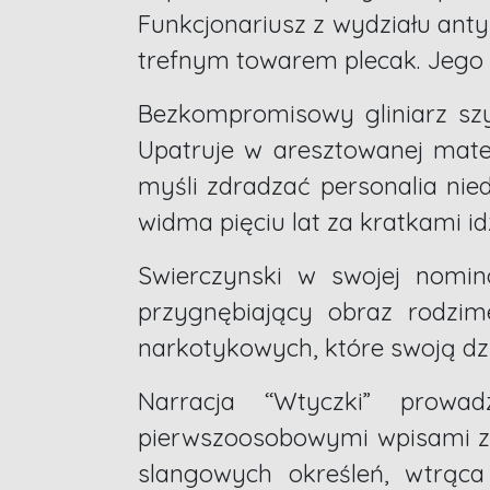
Funkcjonariusz z wydziału ant
trefnym towarem plecak. Jego p
Bezkompromisowy gliniarz szyb
Upatruje w aresztowanej mate
myśli zdradzać personalia nie
widma pięciu lat za kratkami id
Swierczynski w swojej nomi
przygnębiający obraz rodzime
narkotykowych, które swoją dz
Narracja “Wtyczki” prowad
pierwszoosobowymi wpisami z p
slangowych określeń, wtrąca