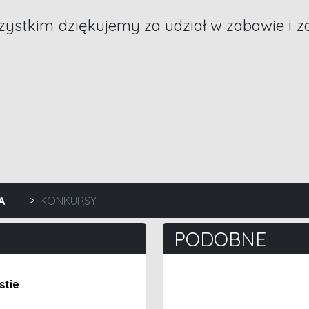
ystkim dziękujemy za udział w zabawie i 
widatorem
A
KONKURSY
PODOBNE
stie