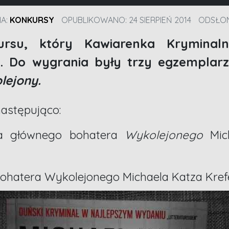
IA:
KONKURSY
OPUBLIKOWANO: 24 SIERPIEŃ 2014
ODSŁON
rsu, który Kawiarenka Kryminal
. Do wygrania były
trzy egzemplarz
lejony.
astępująco:
ka głównego bohatera
Wykolejonego
Mich
 bohatera Wykolejonego Michaela Katza Kref