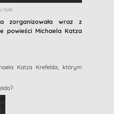
: 3048
na zorganizowała wraz z
e powieści Michaela Katza
aela Katza Krefelda, którym
elda?