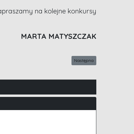
zapraszamy na kolejne konkursy
MARTA MATYSZCZAK
Następna strona: Konkurs wra
Następna