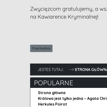
Zwycięzcom gratulujemy, a wsz
na Kawiarence Kryminalnej!
Poprzednia strona: Wyniki konkursu wraz z Lik
Poprzednia
JESTEŚ TUTAJ:
STRONA GŁÓWN
POPULARNE
Strona główna
Królowa jest tylko jedna – Agata Chri
Herkules Poirot