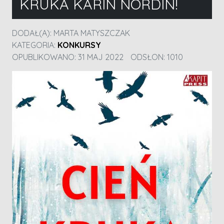
KRUKA KARIN NORDIN!
DODAŁ(A):
MARTA MATYSZCZAK
KATEGORIA:
KONKURSY
OPUBLIKOWANO: 31 MAJ 2022
ODSŁON: 1010