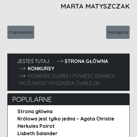
MARTA MATYSZCZAK
Poprzednia strona: Zgarnij powieść Trup w wannie Dorothy L. S
Następna stro
Poprzednia
Następna
JESTEŚ TUTAJ:
STRONA GŁÓWNA
KONKURSY
KONKURS ZGARNIJ POWIEŚĆ GRANICA
MOŻLIWOŚCI RYSZARDA ĆWIRLEJA!
POPULARNE
Strona główna
Królowa jest tylko jedna – Agata Christie
Herkules Poirot
Lisbeth Salander