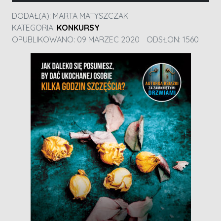
DODAŁ(A):
MARTA MATYSZCZAK
KATEGORIA:
KONKURSY
OPUBLIKOWANO: 09 MARZEC 2020
ODSŁON: 1560