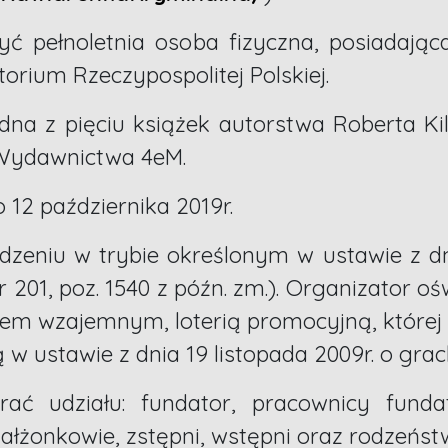
yć pełnoletnia osoba fizyczna, posiadając
orium Rzeczypospolitej Polskiej.
dna z pięciu książek autorstwa Roberta Ki
 Wydawnictwa 4eM.
o 12 października 2019r.
dzeniu w trybie określonym w ustawie z dn
r 201, poz. 1540 z późn. zm.). Organizator oś
dem wzajemnym, loterią promocyjną, której
w ustawie z dnia 19 listopada 2009r. o gra
ć udziału: fundator, pracownicy fundat
małżonkowie, zstępni, wstępni oraz rodzeńst