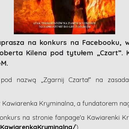
aprasza na konkurs na Facebooku, w
oberta Kilena pod tytułem „Czart”. K
M.
 pod nazwą „Zgarnij Czarta!” na zasada
st Kawiarenka Kryminalna, a fundatorem n
onkurs na stronie fanpage'a Kawiarenki K
/KawiarenkaKryminalna/
)