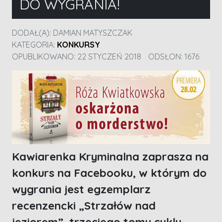
DO WYGRANIA!
DODAŁ(A):
DAMIAN MATYSZCZAK
KATEGORIA:
KONKURSY
OPUBLIKOWANO: 22 STYCZEŃ 2018
ODSŁON: 1676
Kawiarenka Kryminalna zaprasza na
konkurs na Facebooku, w którym do
wygrania jest egzemplarz
recenzencki „Strzałów nad