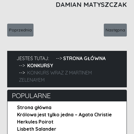
DAMIAN MATYSZCZAK
Poprzednia strona: Wyniki konkursu wraz z W domu
Następna stro
Poprzednia
Następna
JESTEŚ TUTAJ:
STRONA GŁÓWNA
KONKURSY
KONKURS WRAZ Z MARTINEM
ZELENAYEM
POPULARNE
Strona główna
Królowa jest tylko jedna – Agata Christie
Herkules Poirot
Lisbeth Salander